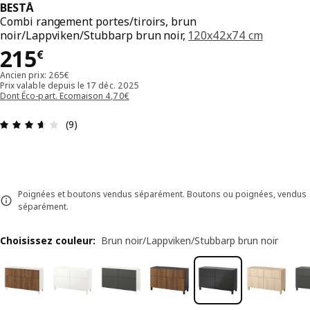
BESTÅ
Combi rangement portes/tiroirs, brun
noir/Lappviken/Stubbarp brun noir,
120x42x74 cm
Prix 215€
215
€
Ancien prix: 265€
Prix valable depuis le 17 déc. 2025
Dont Éco-part. Ecomaison 4,70€
Avis: 3.6 sur 5 étoiles Nombre total d'avis: 9
(9)
Poignées et boutons vendus séparément. Boutons ou poignées, vendus
séparément.
Choisissez couleur
:
Brun noir/Lappviken/Stubbarp brun noir