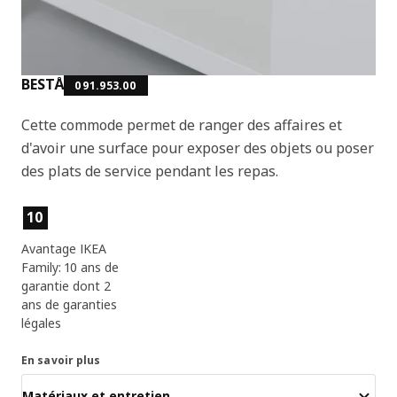
BESTÅ
091.953.00
Cette commode permet de ranger des affaires et
d'avoir une surface pour exposer des objets ou poser
des plats de service pendant les repas.
Caractéristiques du produit
10
Avantage IKEA
Family: 10 ans de
garantie dont 2
ans de garanties
légales
En savoir plus
Matériaux et entretien