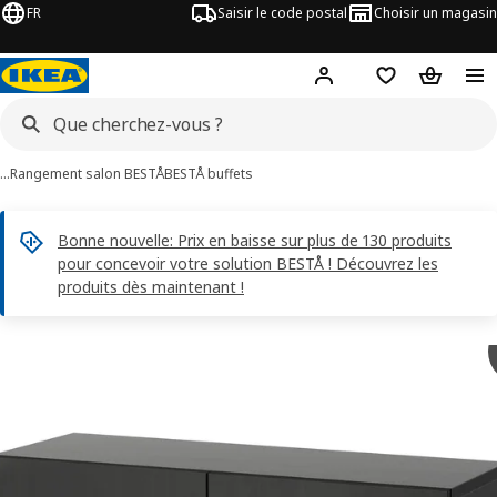
FR
Saisir le code postal
Choisir un magasin
Mon compte
Favoris
Panier
…
Rangement salon BESTÅ
BESTÅ buffets
Bonne nouvelle: Prix en baisse sur plus de 130 produits
pour concevoir votre solution BESTÅ ! Découvrez les
produits dès maintenant !
 images de BESTÅ
les images