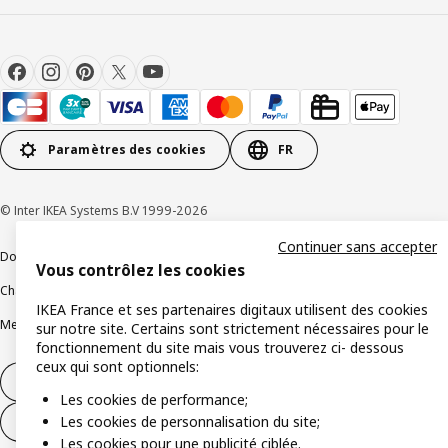
Paramètres des cookies
FR
© Inter IKEA Systems B.V 1999-2026
Continuer sans accepter
Documents juridiques et informations légales
Vous contrôlez les cookies
Charte de protection des données
Politique relative aux cookies
IKEA France et ses partenaires digitaux utilisent des cookies
Mentions légales
Alertes fraude
Rappel produit
Accessibilité : non conforme
sur notre site. Certains sont strictement nécessaires pour le
fonctionnement du site mais vous trouverez ci- dessous
ceux qui sont optionnels:
Formulaire de rétractation – produits
Les cookies de performance;
Les cookies de personnalisation du site;
Formulaire de rétractation – services
Les cookies pour une publicité ciblée.