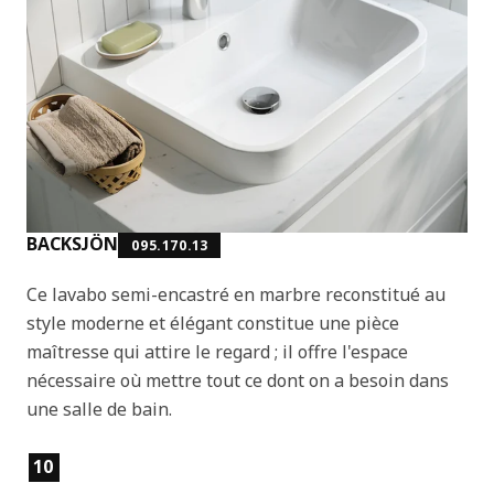
BACKSJÖN
095.170.13
Ce lavabo semi-encastré en marbre reconstitué au
style moderne et élégant constitue une pièce
maîtresse qui attire le regard ; il offre l'espace
nécessaire où mettre tout ce dont on a besoin dans
une salle de bain.
Caractéristiques du produit
10