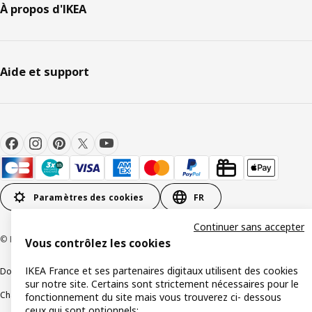
À propos d'IKEA
Aide et support
Paramètres des cookies
FR
Continuer sans accepter
© Inter IKEA Systems B.V 1999-2026
Vous contrôlez les cookies
IKEA France et ses partenaires digitaux utilisent des cookies
Documents juridiques et informations légales
sur notre site. Certains sont strictement nécessaires pour le
Charte de protection des données
Politique relative aux cookies
fonctionnement du site mais vous trouverez ci- dessous
ceux qui sont optionnels: