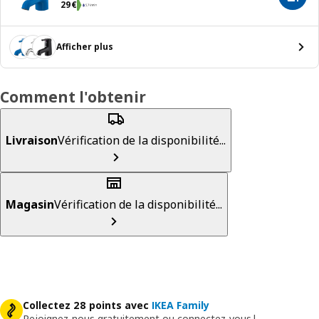
Prix 29€
29
€
Afficher plus
Comment l'obtenir
Livraison
Vérification de la disponibilité...
Magasin
Vérification de la disponibilité...
Collectez 28 points avec
IKEA Family
Rejoignez-nous gratuitement ou connectez-vous
|