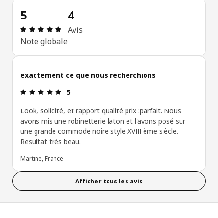
5
4
Avis: 5 sur 5 étoiles Nombre total d'avis: 4
Avis
Note globale
exactement ce que nous recherchions
Avis: 5 sur 5 étoiles
5
Look, solidité, et rapport qualité prix :parfait. Nous
avons mis une robinetterie laton et l'avons posé sur
une grande commode noire style XVIII ème siècle.
Resultat très beau.
Martine, France
Afficher tous les avis