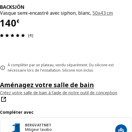
BACKSJÖN
Vasque semi-encastré avec siphon, blanc,
50x43 cm
Prix 140€
140
€
Avis: 5 sur 5 étoiles Nombre total d'avis: 4
(4)
À compléter par un plateau, vendu séparément. Du silicone est
nécessaire lors de l'installation. Silicone non inclus.
Aménagez votre salle de bain
Créez votre salle de bain à l'aide de notre outil de conception
Compléter avec
BERGVATTNET
Mitigeur lavabo
Ajout