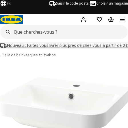
FR
Saisir le code postal
Choisir un magasin
Mon compte
Favoris
Panier
Nouveau : Faites vous livrer plus près de chez vous à partir de 2€
…
Salle de bain
Vasques et lavabos
images de BACKSJÖN
les images