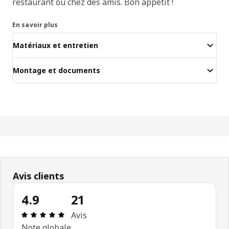
restaurant ou chez des amis. Bon appétit !
En savoir plus
Matériaux et entretien
Montage et documents
Avis clients
4.9
21
Avis: 4.9 sur 5 étoiles Nombre total d'avis: 21
Avis
Note globale