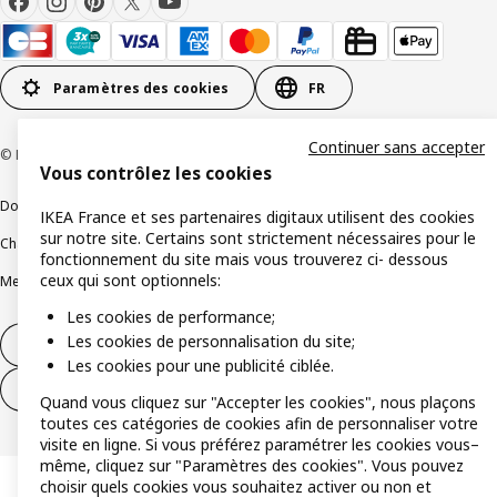
Paramètres des cookies
FR
Continuer sans accepter
© Inter IKEA Systems B.V 1999-2026
Vous contrôlez les cookies
Documents juridiques et informations légales
IKEA France et ses partenaires digitaux utilisent des cookies
sur notre site. Certains sont strictement nécessaires pour le
Charte de protection des données
Politique relative aux cookies
fonctionnement du site mais vous trouverez ci- dessous
ceux qui sont optionnels:
Mentions légales
Alertes fraude
Rappel produit
Accessibilité : non conforme
Les cookies de performance;
Les cookies de personnalisation du site;
Formulaire de rétractation – produits
Les cookies pour une publicité ciblée.
Formulaire de rétractation – services
Quand vous cliquez sur "Accepter les cookies", nous plaçons
toutes ces catégories de cookies afin de personnaliser votre
visite en ligne. Si vous préférez paramétrer les cookies vous–
même, cliquez sur "Paramètres des cookies". Vous pouvez
choisir quels cookies vous souhaitez activer ou non et