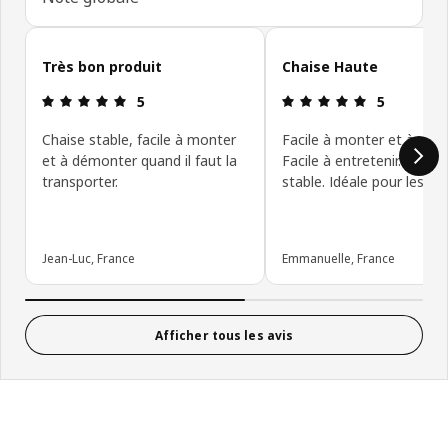
Ignorer les avis clients
Très bon produit
Chaise Haute
Avis: 5 sur 5 étoiles
Avis: 5 sur 5
5
5
Chaise stable, facile à monter
Facile à monter et à dém
et à démonter quand il faut la
Facile à entretenir. Légèr
transporter.
stable. Idéale pour les pet
Jean-Luc, France
Emmanuelle, France
Afficher tous les avis