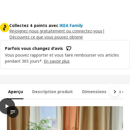
Collectez 4 points avec
IKEA Family
Rejoignez-nous gratuitement ou connectez-vous
|
Découvrez ce que vous pouvez obtenir
Parfois vous changez d'avis
Vous pouvez rapporter et vous faire rembourser vos articles
pendant 365 jours*.
En savoir plus
Aperçu
Description produit
Dimensions
Ce qui 
play
ANTILOP Structure chaise haute+tablette, blanc/blanc
La vidéo met en scène une personne manipulant et faisant la d