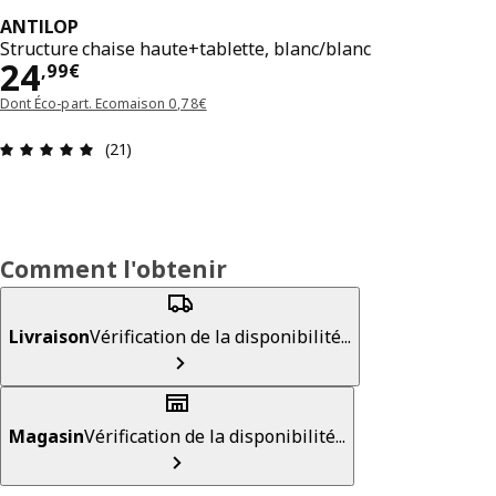
ANTILOP
Structure chaise haute+tablette, blanc/blanc
Prix 24,99€
24
,
99
€
Dont Éco-part. Ecomaison 0,78€
Avis: 4.9 sur 5 étoiles Nombre total d'avis: 21
(21)
Comment l'obtenir
Livraison
Vérification de la disponibilité...
Magasin
Vérification de la disponibilité...