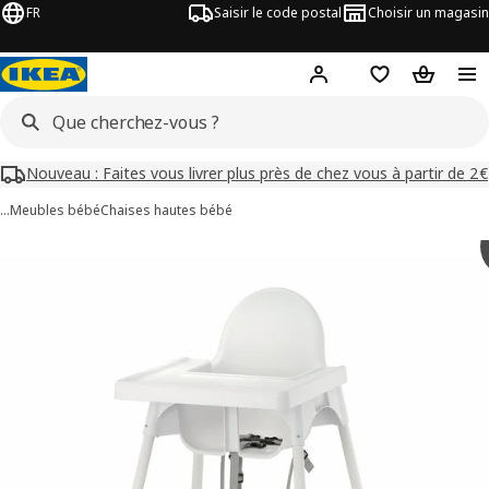
FR
Saisir le code postal
Choisir un magasin
Mon compte
Favoris
Panier
Nouveau : Faites vous livrer plus près de chez vous à partir de 2€
…
Meubles bébé
Chaises hautes bébé
images de ANTILOP
les images