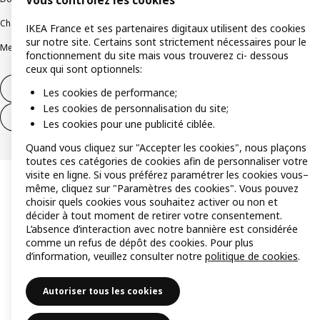
Vous contrôlez les cookies
Charte de protection des données
Politique relative aux cookies
IKEA France et ses partenaires digitaux utilisent des cookies
sur notre site. Certains sont strictement nécessaires pour le
Mentions légales
Alertes fraude
Rappel produit
Accessibilité : non conforme
fonctionnement du site mais vous trouverez ci- dessous
ceux qui sont optionnels:
Formulaire de rétractation – produits
Les cookies de performance;
Les cookies de personnalisation du site;
Formulaire de rétractation – services
Les cookies pour une publicité ciblée.
Quand vous cliquez sur "Accepter les cookies", nous plaçons
toutes ces catégories de cookies afin de personnaliser votre
visite en ligne. Si vous préférez paramétrer les cookies vous–
même, cliquez sur "Paramètres des cookies". Vous pouvez
choisir quels cookies vous souhaitez activer ou non et
décider à tout moment de retirer votre consentement.
L’absence d’interaction avec notre bannière est considérée
comme un refus de dépôt des cookies. Pour plus
d’information, veuillez consulter notre
politique de cookies
.
Autoriser tous les cookies