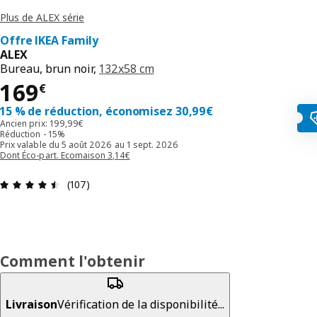
Plus de ALEX série
Offre IKEA Family
ALEX
Bureau, brun noir,
132x58 cm
Prix 169€
169
€
15 % de réduction, économisez 30,99€
Ancien prix: 199,99€
Réduction - 15%
Prix valable du 5 août 2026 au 1 sept. 2026
Dont Éco-part. Ecomaison 3,14€
Avis: 4.5 sur 5 étoiles Nombre total d'avis: 107
(107)
Comment l'obtenir
Livraison
Vérification de la disponibilité...