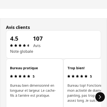
Avis clients
4.5
107
Avis: 4.5 sur 5 étoiles Nombre total d'avis: 107
Avis
Note globale
Ignorer les avis clients
Bureau pratique
Trop bien!
Avis: 5 sur 5 étoiles
Avis: 5 sur 5
5
5
Bureau bien dimensionné en
Bureau top! Fonctionnel 
longueur et largeur. Le cache-
mon activité de diamond
fils à l'arrière est pratique.
painting, pas trop large e
assez long. Je suis ravie!