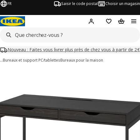
FR
Saisir le code postal
Choisir un magasin
Mon compte
Favoris
Panier
Nouveau : Faites vous livrer plus près de chez vous à partir de 2€
…
Bureaux et support PC/tablettes
Bureaux pour la maison
images de ALEX
les images