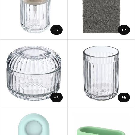
+7
+7
+4
+6