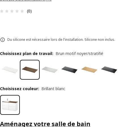
Avis: 0 sur 5 étoiles Nombre total d'avis: 0
(0)
Du silicone est nécessaire lors de l'installation. Silicone non inclus.
Choisissez plan de travail
:
Brun motif noyer/stratifié
Choisissez couleur
:
Brillant blanc
Aménagez votre salle de bain