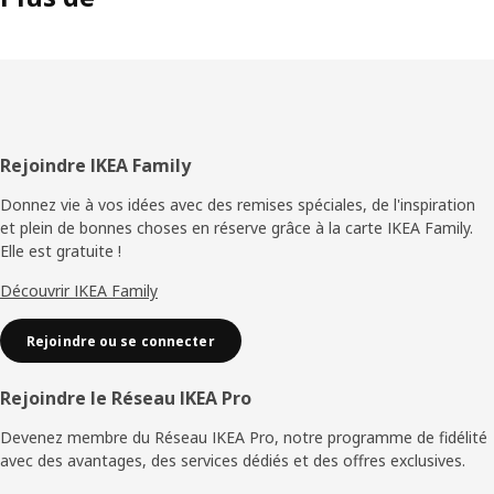
légèrement plus fin et plus raffiné que la porcelaine. Ce
lavabo est aussi léger qu'il y paraît, car nous avons réussi à
réduire son poids par rapport aux modèles précédents. »
Une salle de bain personnalisée
Vous pouvez personnaliser votre salle de bain minimaliste
en choisissant le lavabo, le plateau ou encore le miroir que
Pied
Rejoindre IKEA Family
vous préférez. Ainsi, vous n'obtiendrez pas le même style
de
si vous optez pour un meuble ÄNGSJÖN avec une finition
Donnez vie à vos idées avec des remises spéciales, de l'inspiration
blanc brillant ou un motif chêne. Complétez vos éléments
et plein de bonnes choses en réserve grâce à la carte IKEA Family.
page
fermés et vos meubles avec tiroirs avec un rangement
Elle est gratuite !
ouvert HAGAÅN assorti. « Lorsque vous avez défini le style
Découvrir IKEA Family
minimaliste que vous souhaitez, de nombreuses
combinaisons peuvent vous aider à créer la salle de bain
Rejoindre ou se connecter
de vos rêves. »
Rejoindre le Réseau IKEA Pro
Devenez membre du Réseau IKEA Pro, notre programme de fidélité
avec des avantages, des services dédiés et des offres exclusives.