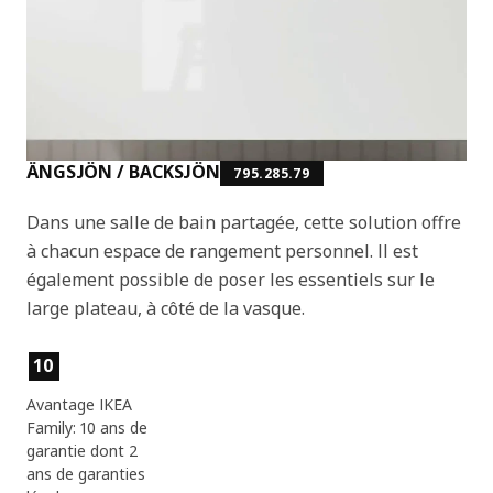
ÄNGSJÖN / BACKSJÖN
795.285.79
Dans une salle de bain partagée, cette solution offre
à chacun espace de rangement personnel. Il est
également possible de poser les essentiels sur le
large plateau, à côté de la vasque.
Caractéristiques du produit
10
Avantage IKEA
Family: 10 ans de
garantie dont 2
ans de garanties