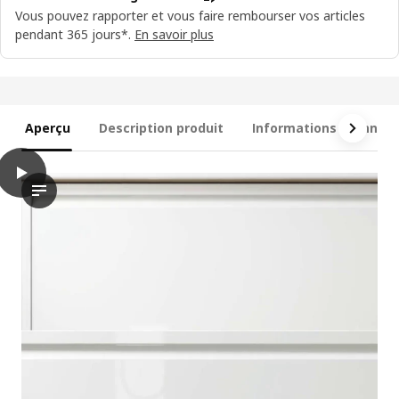
Vous pouvez rapporter et vous faire rembourser vos articles
pendant 365 jours*.
En savoir plus
Aperçu
Description produit
Informations techniqu
play
ÄNGSJÖN / BACKSJÖN Meuble lavabo/vasque/mitigeur, brillant b
La vidéo présente une démonstration du processus d’installati