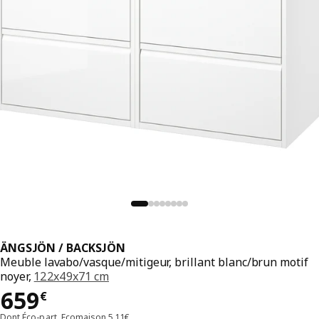
ÄNGSJÖN / BACKSJÖN
Meuble lavabo/vasque/mitigeur, brillant blanc/brun motif
noyer,
122x49x71 cm
Prix 659€
659
€
Dont Éco-part. Ecomaison 5,11€