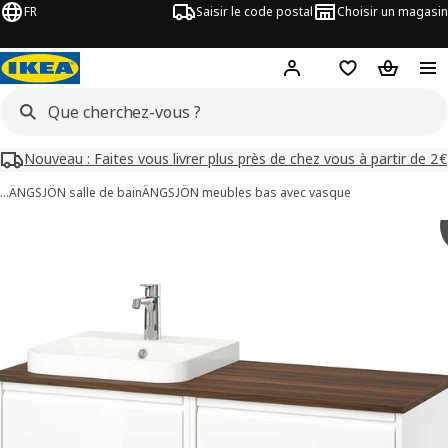
FR
Saisir le code postal
Choisir un magasin
Mon compte
Favoris
Panier
Nouveau : Faites vous livrer plus près de chez vous à partir de 2€
…
ÄNGSJÖN salle de bain
ÄNGSJÖN meubles bas avec vasque
images de ÄNGSJÖN / BACKSJÖN
les images