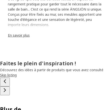
rangement pratique pour garder tout le nécessaire dans la
salle de bain... C’est ce qui rend la série ÄNGSJÖN si unique.
Conçus pour être fixés au mur, ses meubles apportent une
touche d'élégance et une sensation de légèreté, peu
importe leurs dimensions.
En savoir plus
Une poignée pratique
En observant ÄNGSJÖN de plus près, vous découvrirez
très vite les petits détails esthétiques et fonctionnels qui
lui permettent de se démarquer. À travers cette série, la
designer Sarah Fager nous prouve que les poignées
Faites le plein d'inspiration !
intégrées contribuent à transmettre une sensation de
calme. « La poignée s'étend sur toute la largeur de la face
Découvrez des idées à partir de produits que vous avez consulté
de tiroir ou de la porte de l'élément, ce qui assure une
Skip listing
bonne prise en main. Dans le cas des tiroirs, elle est
orientée vers le bas pour éviter que la poussière et la
saleté s'accumulent. » Sarah a aussi conçu le lavabo
BACKSJÖN avec des lignes épurées. Il se combine
parfaitement avec ÄNGSJÖN. « Il est fabriqué en marbre
reconstitué, un matériau solide qui peut pourtant être
Plus de