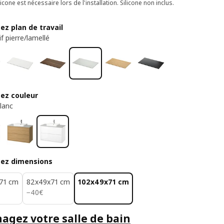
licone est nécessaire lors de l'installation. Silicone non inclus.
ez plan de travail
f pierre/lamellé
sez couleur
blanc
sez dimensions
71 cm
82x49x71 cm
102x49x71 cm
40€
−
40
€
gez votre salle de bain