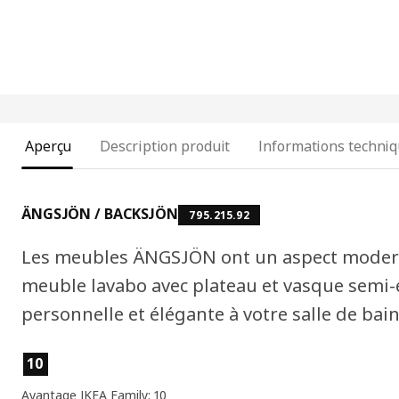
Aperçu
Description produit
Informations techni
ÄNGSJÖN / BACKSJÖN
795.215.92
Les meubles ÄNGSJÖN ont un aspect modern
meuble lavabo avec plateau et vasque semi
personnelle et élégante à votre salle de bain
Caractéristiques du produit
10
Avantage IKEA Family: 10