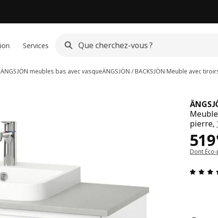
ion
Services
n
ÄNGSJÖN meubles bas avec vasque
ÄNGSJÖN / BACKSJÖN
Meuble avec tiroir
ÄNGSJ
Meuble 
pierre,
Pri
519
Dont Éco-