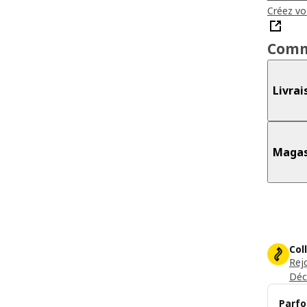
Créez vot
Comm
Livrai
Magas
Col
Rej
Déc
Parfo