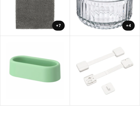
+7
+4