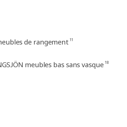
11
eubles de rangement
18
GSJÖN meubles bas sans vasque