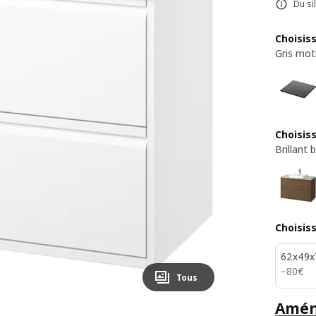
Du si
Choisiss
Gris moti
Choisis
Brillant 
Choisis
62x49x
80€
−
80
€
Tous
Aména