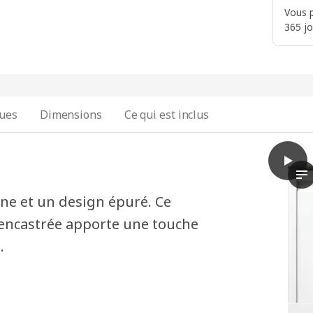
Vous p
365 jo
ques
Dimensions
Ce qui est inclus
play
ÄNGSJ
La
e et un design épuré. Ce
-encastrée apporte une touche
.