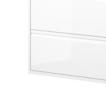
Image zoomed out, normal view