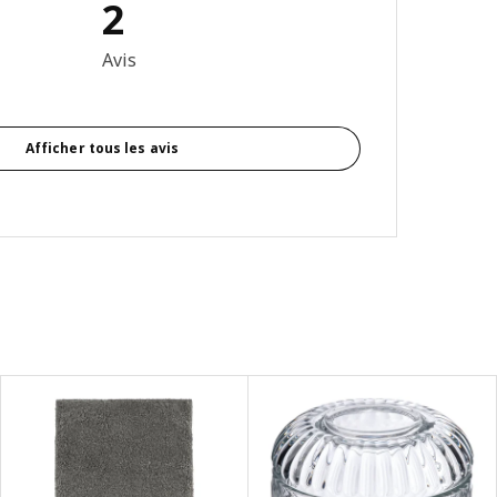
2
sur 5 étoiles Nombre total d'avis: 2
Avis
Afficher tous les avis