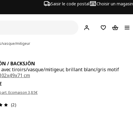
Saisir le code postal
Choisir un magasin
Mon compte
Favoris
Panier
s/vasque/mitigeur
ÖN / BACKSJÖN
avec tiroirs/vasque/mitigeur, brillant blanc/gris motif
102x49x71 cm
x 519€
€
part. Ecomaison 3,85€
Avis: 5 sur 5 étoiles Nombre total d'avis: 2
(2)