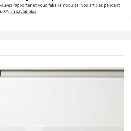
ouvez rapporter et vous faire rembourser vos articles pendant
urs*.
En savoir plus
ÖN / BACKSJÖN Meuble avec tiroirs/vasque/mitigeur, brillant blanc/g
 vidéo présente le lavabo ÄNGSJÖN avec des tiroirs, un lavabo et un ro