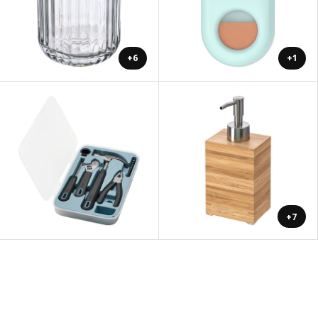
+6
+1
+7