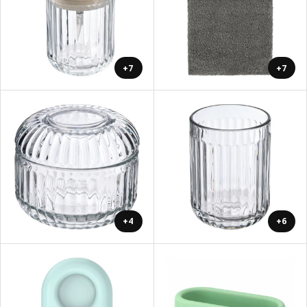
+7
+7
+4
+6