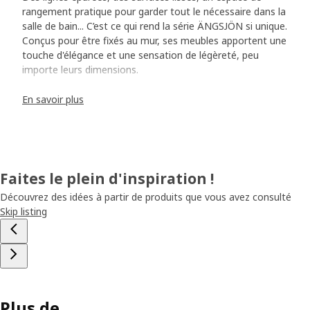
rangement pratique pour garder tout le nécessaire dans la
salle de bain... C’est ce qui rend la série ÄNGSJÖN si unique.
Conçus pour être fixés au mur, ses meubles apportent une
touche d'élégance et une sensation de légèreté, peu
importe leurs dimensions.
En savoir plus
Une poignée pratique
En observant ÄNGSJÖN de plus près, vous découvrirez
très vite les petits détails esthétiques et fonctionnels qui
lui permettent de se démarquer. À travers cette série, la
designer Sarah Fager nous prouve que les poignées
Faites le plein d'inspiration !
intégrées contribuent à transmettre une sensation de
calme. « La poignée s'étend sur toute la largeur de la face
Découvrez des idées à partir de produits que vous avez consulté
de tiroir ou de la porte de l'élément, ce qui assure une
Skip listing
bonne prise en main. Dans le cas des tiroirs, elle est
orientée vers le bas pour éviter que la poussière et la
saleté s'accumulent. » Sarah a aussi conçu le lavabo
BACKSJÖN avec des lignes épurées. Il se combine
parfaitement avec ÄNGSJÖN. « Il est fabriqué en marbre
reconstitué, un matériau solide qui peut pourtant être
Plus de