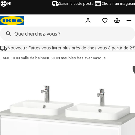
FR
Saisir le code postal
Choisir un magasin
Mon compte
Favoris
Panier
Nouveau : Faites vous livrer plus près de chez vous à partir de 2€
…
ÄNGSJÖN salle de bain
ÄNGSJÖN meubles bas avec vasque
images de ÄNGSJÖN / BACKSJÖN
les images