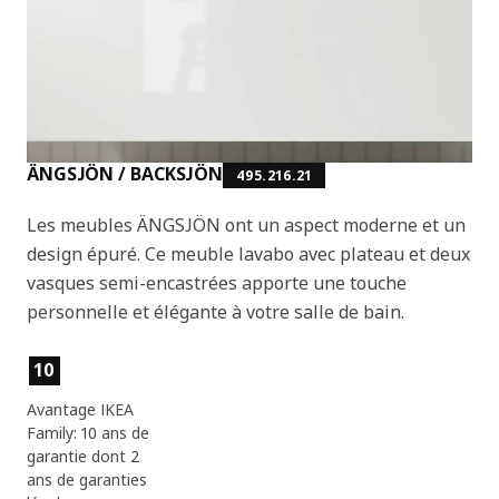
ÄNGSJÖN / BACKSJÖN
495.216.21
Les meubles ÄNGSJÖN ont un aspect moderne et un
design épuré. Ce meuble lavabo avec plateau et deux
vasques semi-encastrées apporte une touche
personnelle et élégante à votre salle de bain.
Caractéristiques du produit
10
Avantage IKEA
Family: 10 ans de
garantie dont 2
ans de garanties