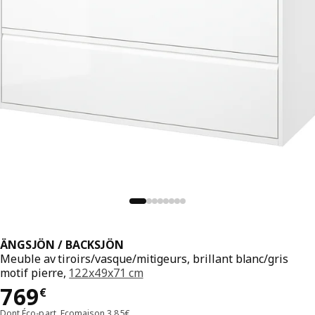
ÄNGSJÖN / BACKSJÖN
Meuble av tiroirs/vasque/mitigeurs, brillant blanc/gris
motif pierre,
122x49x71 cm
Prix 769€
769
€
Dont Éco-part. Ecomaison 3,85€