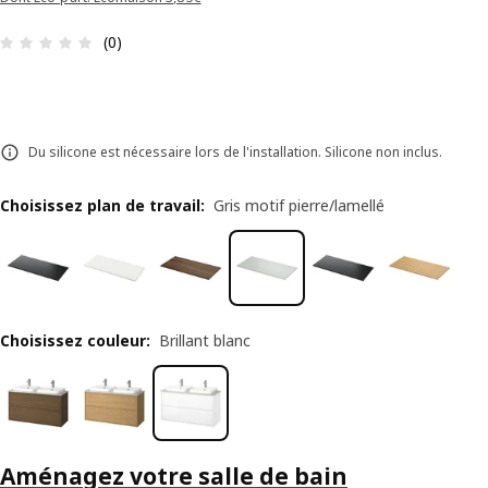
Avis: 0 sur 5 étoiles Nombre total d'avis: 0
(0)
Du silicone est nécessaire lors de l'installation. Silicone non inclus.
Choisissez plan de travail
:
Gris motif pierre/lamellé
Choisissez couleur
:
Brillant blanc
Aménagez votre salle de bain