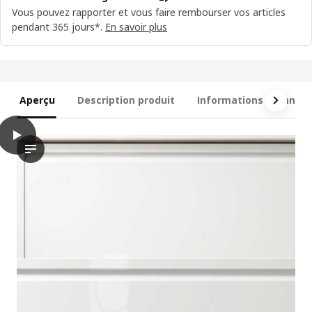
Vous pouvez rapporter et vous faire rembourser vos articles
pendant 365 jours*.
En savoir plus
Aperçu
Description produit
Informations techniqu
play
ÄNGSJÖN / BACKSJÖN Meuble av tiroirs/vasque/mitigeurs, brillan
La vidéo présente un processus d’assemblage étape par étape du