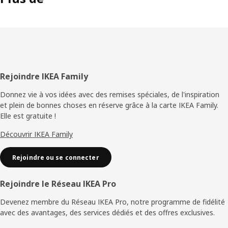
légèrement plus fin et plus raffiné que la porcelaine. Ce
lavabo est aussi léger qu'il y paraît, car nous avons réussi à
réduire son poids par rapport aux modèles précédents. »
Une salle de bain personnalisée
Vous pouvez personnaliser votre salle de bain minimaliste
en choisissant le lavabo, le plateau ou encore le miroir que
Pied
Rejoindre IKEA Family
vous préférez. Ainsi, vous n'obtiendrez pas le même style
de
si vous optez pour un meuble ÄNGSJÖN avec une finition
Donnez vie à vos idées avec des remises spéciales, de l'inspiration
blanc brillant ou un motif chêne. Complétez vos éléments
et plein de bonnes choses en réserve grâce à la carte IKEA Family.
page
fermés et vos meubles avec tiroirs avec un rangement
Elle est gratuite !
ouvert HAGAÅN assorti. « Lorsque vous avez défini le style
Découvrir IKEA Family
minimaliste que vous souhaitez, de nombreuses
combinaisons peuvent vous aider à créer la salle de bain
Rejoindre ou se connecter
de vos rêves. »
Rejoindre le Réseau IKEA Pro
Devenez membre du Réseau IKEA Pro, notre programme de fidélité
avec des avantages, des services dédiés et des offres exclusives.