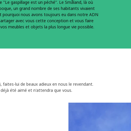
e "Le gaspillage est un péché". Le Småland, là où
l'époque, un grand nombre de ses habitants vivaient
st pourquoi nous avons toujours eu dans notre ADN
partager avec vous cette conception et vous faire
vos meubles et objets la plus longue vie possible.​
 faites-lui de beaux adieux en nous le revendant.
i déjà été aimé et n'attendra que vous.
aviez vous ? Nous vous proposons de racheter vos meubles IKEA que v