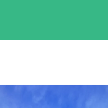
ous avez tant aimés. » « Vous nous les ramenez, nous vous les rache