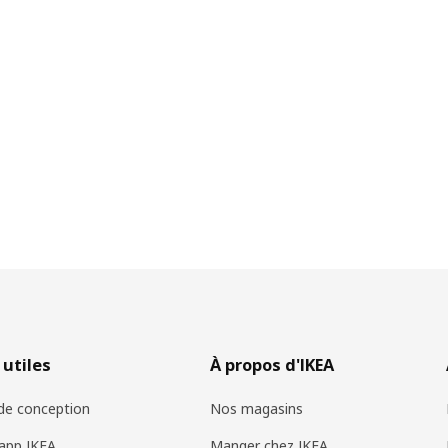
 utiles
À propos d'IKEA
 de conception
Nos magasins
app IKEA
Manger chez IKEA