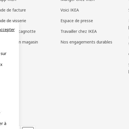
de de facture
Voici IKEA
e de visserie
Espace de presse
accepter
cadeau et cagnotte
Travailler chez IKEA
 trouvés en magasin
Nos engagements durables
 sur
ux
e
–
er à