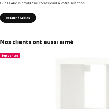
Oups ! Aucun produit ne correspond à votre sélection.
Retour à Séries
Nos clients ont aussi aimé
Ignorer la liste
Top ventes