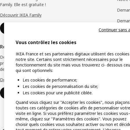
Family. Elle est gratuite !
Deman
Découvrir IKEA Family
Demand
Rejoindre ou se connecter
Continuer sans 
Carte 
Vous contrôlez les cookies
Objets
Rejoindre le Réseau IKEA Pro
IKEA France et ses partenaires digitaux utilisent des cookies
Devenez membre du Réseau IKEA Pro, notre
notre site. Certains sont strictement nécessaires pour le
programme de fidélité avec des avantages,
fonctionnement du site mais vous trouverez ci- dessous ce
des services dédiés et des offres exclusives.
qui sont optionnels:
Découvrir le Réseau IKEA Pro
Les cookies de performance;
Les cookies de personnalisation du site;
Les cookies pour une publicité ciblée.
Rejoindre ou se connecter
Quand vous cliquez sur "Accepter les cookies", nous plaçons
toutes ces catégories de cookies afin de personnaliser votr
visite en ligne. Si vous préférez paramétrer les cookies vous
même, cliquez sur "Paramètres des cookies". Vous pouvez
choisir quels cookies vous souhaitez activer ou non et décid
tout moment de retirer votre consentement. L’absence