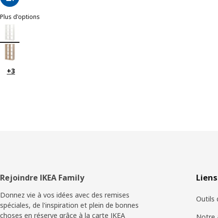
Plus d'options
KALLAX
Option : KALLAX, Étagère, blanc, 77x147 cm
Option : KALLAX, Étagère, effet chêne blanchi, 77x147 cm
+3
Pied
Rejoindre IKEA Family
Liens
de
Donnez vie à vos idées avec des remises
Outils
spéciales, de l'inspiration et plein de bonnes
page
choses en réserve grâce à la carte IKEA
Notre 