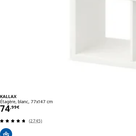
KALLAX
Étagère, blanc, 77x147 cm
Prix 74,99€
74
,
99
€
Révision: 4.7 hors de 5 étoiles. Nombre total de
(2745)