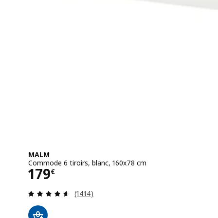
MALM
Commode 6 tiroirs, blanc, 160x78 cm
Prix 179€
179
€
Révision: 4.6 hors de 5 étoiles. Nombre 
(1414)