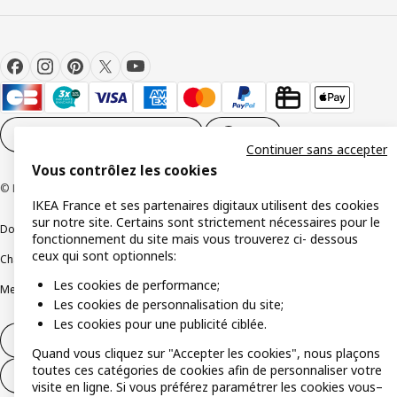
Paramètres des cookies
FR
Continuer sans accepter
Vous contrôlez les cookies
© Inter IKEA Systems B.V 1999-2026
IKEA France et ses partenaires digitaux utilisent des cookies
sur notre site. Certains sont strictement nécessaires pour le
Documents juridiques et informations légales
fonctionnement du site mais vous trouverez ci- dessous
ceux qui sont optionnels:
Charte de protection des données
Politique relative aux cookies
Les cookies de performance;
Mentions légales
Alertes fraude
Rappel produit
Accessibilité : non conforme
Les cookies de personnalisation du site;
Les cookies pour une publicité ciblée.
Formulaire de rétractation – produits
Quand vous cliquez sur "Accepter les cookies", nous plaçons
toutes ces catégories de cookies afin de personnaliser votre
Formulaire de rétractation – services
visite en ligne. Si vous préférez paramétrer les cookies vous–