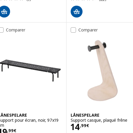
Comparer
Comparer
LÅNESPELARE
LÅNESPELARE
Support pour écran, noir, 97x19
Support casque, plaqué frêne
Prix 14,99€
14
cm
,
99
€
Prix 19,99€
19
,
99
€