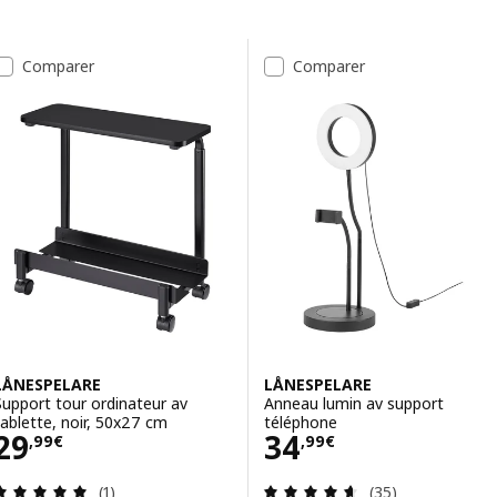
Passer aux résultats
Liste des résultats
Comparer
Comparer
LÅNESPELARE
LÅNESPELARE
Support tour ordinateur av
Anneau lumin av support
tablette, noir, 50x27 cm
téléphone
Prix 29,99€
Prix 34,99€
29
34
,
99
€
,
99
€
Révision: 5 hors de 5 étoiles. Nombre total de c
Révision: 4.6 ho
(1)
(35)