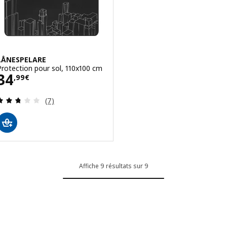
LÅNESPELARE
Protection pour sol, 110x100 cm
Prix 34,99€
34
,
99
€
Révision: 2.7 hors de 5 étoiles. Nombre total de
(7)
Affiche 9 résultats sur 9