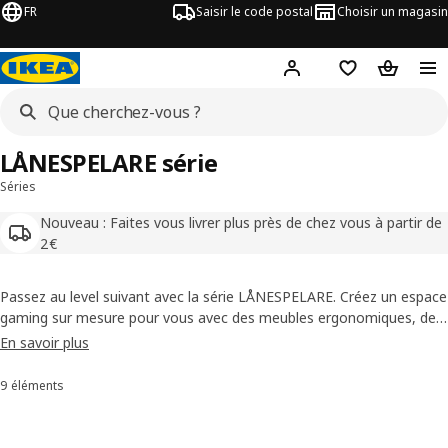
FR
Saisir le code postal
Choisir un magasin
Mon compte
Favoris
Panier
LÅNESPELARE série
Séries
Nouveau : Faites vous livrer plus près de chez vous à partir de
2€
Passez au level suivant avec la série LÅNESPELARE. Créez un espace
gaming sur mesure pour vous avec des meubles ergonomiques, des
solutions d’éclairage et audio, ainsi que des accessoires sympas. Le
En savoir plus
tout conçu pour optimiser vos performances de jeu et vous
montrer sous votre meilleur jour face à la caméra.
9 éléments
Trier et filtrer