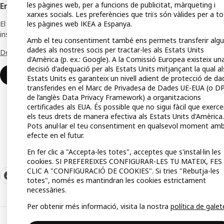
les pàgines web, per a funcions de publicitat, màrqueting i
Empreses
xarxes socials. Les preferències que triïs són vàlides per a t
Llista 
El club d'empreses que t'ofereix ofertes,
les pàgines web IKEA a Espanya.
Target
inspiració i consells per al teu negoci.
Amb el teu consentiment també ens permets transferir alg
dades als nostres socis per tractar-les als Estats Units
Mètod
Descobreix tots els avantatges
d'Amèrica (p. ex.: Google). A la Comissió Europea existeix un
decisió d'adequació per als Estats Units mitjançant la qual al
Uneix-te o inicia sessió
Estats Units es garanteix un nivell adient de protecció de da
transferides en el Marc de Privadesa de Dades UE-EUA (o DP
de l’anglès Data Privacy Framework) a organitzacions
certificades als EUA. És possible que no sigui fàcil que exerce
els teus drets de manera efectiva als Estats Units d'Amèrica.
Pots anul·lar el teu consentiment en qualsevol moment am
efecte en el futur.
En fer clic a "Accepta-les totes", acceptes que s'instal·lin les
cookies. SI PREFEREIXES CONFIGURAR-LES TU MATEIX, FES
CLIC A "CONFIGURACIÓ DE COOKIES". Si tries "Rebutja-les
totes", només es mantindran les cookies estrictament
necessàries.
Per obtenir més informació, visita la nostra
política de galet