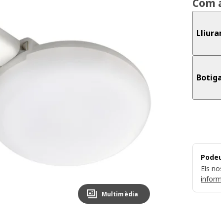
Com 
Lliur
Botig
Podeu
Els no
infor
Multimèdia