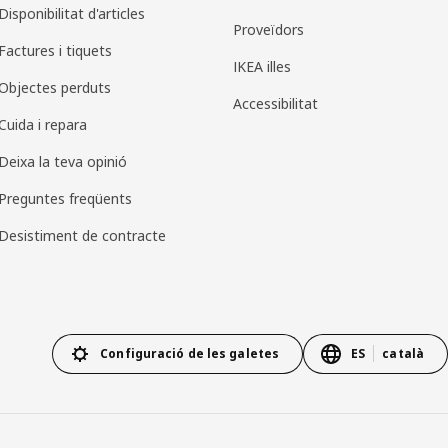
Disponibilitat d'articles
Proveïdors
Factures i tiquets
IKEA illes
Objectes perduts
Accessibilitat
Cuida i repara
Deixa la teva opinió
Preguntes freqüents
Desistiment de contracte
Configuració de les galetes
ES
català