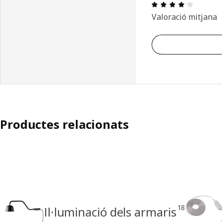
Ressenya
Valoració mitjana
Productes relacionats
18
Il·luminació dels armaris