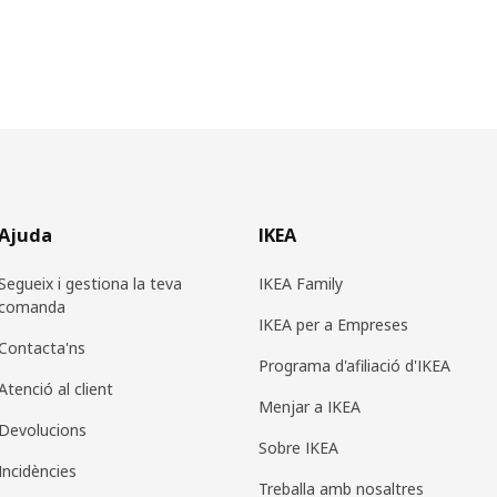
Ajuda
IKEA
Segueix i gestiona la teva
IKEA Family
comanda
IKEA per a Empreses
Contacta'ns
Programa d'afiliació d'IKEA
Atenció al client
Menjar a IKEA
Devolucions
Sobre IKEA
Incidències
Treballa amb nosaltres