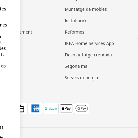
otes
de regals
Muntatge de mobles
es regal
Instal·lació
unes
es de pagament
Reformes
a
s
IKEA Home Services App
des
F,
Desmuntatge i retirada
ixis
Segona mà
Serveis d'energia
b
es
.