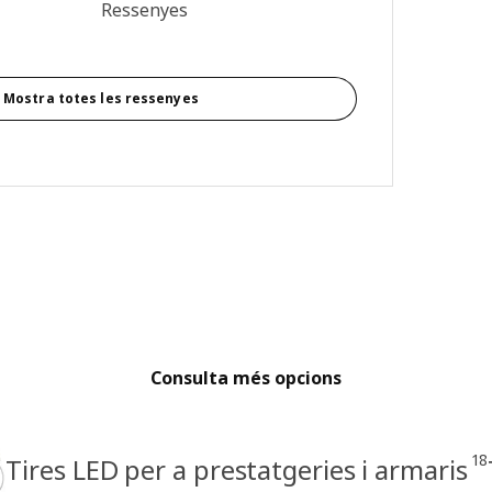
: 4.2 de 5 estrelles. Revisions totals: 191
Ressenyes
Mostra totes les ressenyes
Consulta més opcions
18
Tires LED per a prestatgeries i armaris