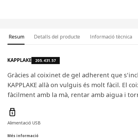
Resum
Detalls del producte
Informació tècnica
KAPPLAKE
205.431.57
Gràcies al coixinet de gel adherent que s'in
KAPPLAKE allà on vulguis és molt fàcil. El co
fàcilment amb la mà, rentar amb aigua i torna
Característiques del producte
Alimentació USB
Més informació