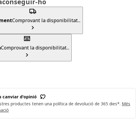
aconseguir-ho
ament
Comprovant la disponibilitat...
a
Comprovant la disponibilitat...
 canviar d'opinió
stres productes tenen una política de devolució de 365 dies*.
Més
mació