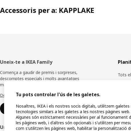
Accessoris per a: KAPPLAKE
Peu
Uneix-te a IKEA Family
Plani
de
Comença a gaudir de premis i sorpreses,
Tots e
descomptes especials i molts avantatges
pàgina
més.
Planifi
Tu pots controlar l'ús de les galetes.
Descobreix tots els beneficis
Botigu
Nosaltres, IKEA i els nostres socis digitals, utilitzem galetes 
Compra
Uneix-te o inicia sessió
tecnologies similars a les galetes a les nostres pàgines web.
Algunes són estrictament necessàries per al funcionament 
IKEA A
les pàgines web, i d'altres són opcionals i s'utilitzen per mes
Uneix-te a la Xarxa IKEA per a
com s'utilitzen les pàgines web, habilitar la personalització d
Guies 