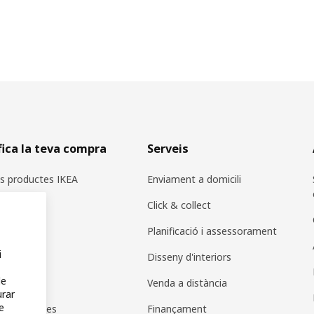
fica la teva compra
Serveis
ls productes IKEA
Enviament a domicili
cadors
Click & collect
es IKEA
Planificació i assessorament
i
r a IKEA
Disseny d'interiors
de
pps
Venda a distància
urar
e
de productes
Finançament