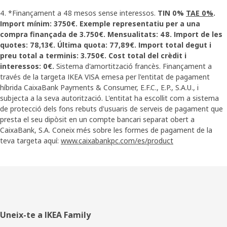
4. *Finançament a 48 mesos sense interessos.
TIN 0%
TAE 0%
.
Import mínim: 3750€. Exemple representatiu per a una
compra finançada de 3.750€. Mensualitats: 48. Import de les
quotes: 78,13€. Última quota: 77,89€. Import total degut i
preu total a terminis: 3.750€. Cost total del crèdit i
interessos: 0€.
Sistema d'amortització francès. Finançament a
través de la targeta IKEA VISA emesa per l'entitat de pagament
híbrida CaixaBank Payments & Consumer, E.F.C., E.P., S.A.U., i
subjecta a la seva autorització. L'entitat ha escollit com a sistema
de protecció dels fons rebuts d'usuaris de serveis de pagament que
presta el seu dipòsit en un compte bancari separat obert a
CaixaBank, S.A. Coneix més sobre les formes de pagament de la
teva targeta aquí:
www.caixabankpc.com/es/product
Peu
Uneix-te a IKEA Family