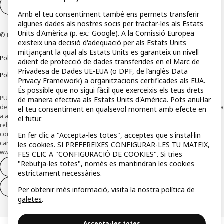
Configuració de les galetes
CA
Amb el teu consentiment també ens permets transferir
algunes dades als nostres socis per tractar-les als Estats
Units d'Amèrica (p. ex.: Google). A la Comissió Europea
© Inter IKEA Systems B.V 1999-2026
existeix una decisió d'adequació per als Estats Units
mitjançant la qual als Estats Units es garanteix un nivell
Política de privacitat
Política de cookies
Termes i condicions
adient de protecció de dades transferides en el Marc de
Privadesa de Dades UE-EUA (o DPF, de l’anglès Data
Política de divulgació responsable
Privacy Framework) a organitzacions certificades als EUA.
És possible que no sigui fàcil que exerceixis els teus drets
PUBLICITAT *Finançament a través de la targeta IKEA VISA, emesa per l'entitat
de manera efectiva als Estats Units d'Amèrica. Pots anul·lar
de pagament híbrida CaixaBank Payments & Consumer EFC, EP, SAU, i subjecta
el teu consentiment en qualsevol moment amb efecte en
a autorització. L'entitat ha escollit com a sistema de protecció dels fons
el futur.
rebuts d'usuaris de serveis de pagaments que presta el dipòsit en un
compte bancari separat obert a CaixaBank, SA Consulta aquí les
En fer clic a "Accepta-les totes", acceptes que s'instal·lin
característiques de la teva targeta amb pagament ajornat (revolving):
les cookies. SI PREFEREIXES CONFIGURAR-LES TU MATEIX,
www.caixabankpc.com/es/productos
FES CLIC A "CONFIGURACIÓ DE COOKIES". Si tries
"Rebutja-les totes", només es mantindran les cookies
Desistimient del contracte
estrictament necessàries.
Desistiment de nomès serveis
Per obtenir més informació, visita la nostra
política de
galetes
.
Accepta-les totes