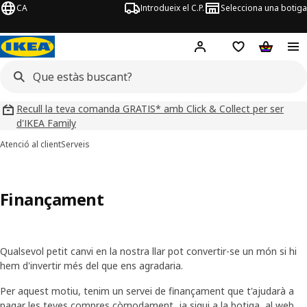
CA
Introdueix el C.P.
Selecciona una botiga
Hej!
Inicia sessió
Llista de desitj
Cistella 
Recull la teva comanda GRATIS* amb Click & Collect per ser
d'IKEA Family
Atenció al client
Serveis
Finançament
Qualsevol petit canvi en la nostra llar pot convertir-se un món si hi
hem d'invertir més del que ens agradaria.
Per aquest motiu, tenim un servei de finançament que t'ajudarà a
p
agar les teves compres còmodament, ja sigui a la botiga, al web