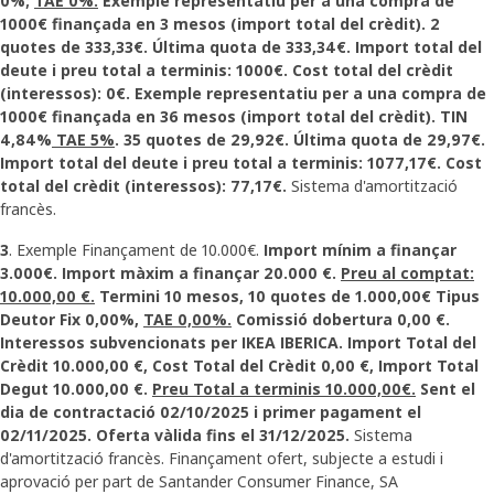
0%;
TAE 0%.
Exemple representatiu per a una compra de
1000€ finançada en 3 mesos (import total del crèdit). 2
quotes de 333,33€. Última quota de 333,34€. Import total del
deute i preu total a terminis: 1000€. Cost total del crèdit
(interessos): 0€. Exemple representatiu per a una compra de
1000€ finançada en 36 mesos (import total del crèdit). TIN
4,84%
TAE 5%
. 35 quotes de 29,92€. Última quota de 29,97€.
Import total del deute i preu total a terminis: 1077,17€. Cost
total del crèdit (interessos): 77,17€.
Sistema d'amortització
francès.
3
. Exemple Finançament de 10.000€.
Import mínim a finançar
3.000€. Import màxim a finançar 20.000 €.
Preu al comptat:
10.000,00 €.
Termini 10 mesos, 10 quotes de 1.000,00€ Tipus
Deutor Fix 0,00%,
TAE 0,00%.
Comissió dobertura 0,00 €.
Interessos subvencionats per IKEA IBERICA. Import Total del
Crèdit 10.000,00 €, Cost Total del Crèdit 0,00 €, Import Total
Degut 10.000,00 €.
Preu Total a terminis 10.000,00€.
Sent el
dia de contractació 02/10/2025 i primer pagament el
02/11/2025. Oferta vàlida fins el 31/12/2025.
Sistema
d'amortització francès. Finançament ofert, subjecte a estudi i
aprovació per part de Santander Consumer Finance, SA