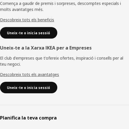
de
Comença a gaudir de premis i sorpreses, descomptes especials i
molts avantatges més.
pàgina
Descobreix tots els beneficis
Uneix-te o inicia sessió
Uneix-te a la Xarxa IKEA per a Empreses
El club d'empreses que t'ofereix ofertes, inspiració i consells per al
teu negoci.
Descobreix tots els avantatges
Uneix-te o inicia sessió
Planifica la teva compra