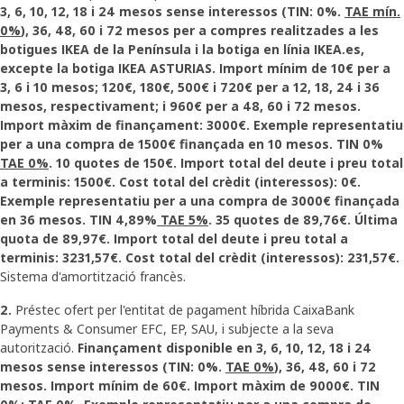
3, 6, 10, 12, 18 i 24 mesos sense interessos (TIN: 0%.
TAE mín.
0%
), 36, 48, 60 i 72 mesos per a compres realitzades a les
botigues IKEA de la Península i la botiga en línia IKEA.es,
excepte la botiga IKEA ASTURIAS. Import mínim de 10€ per a
3, 6 i 10 mesos; 120€, 180€, 500€ i 720€ per a 12, 18, 24 i 36
mesos, respectivament; i 960€ per a 48, 60 i 72 mesos.
Import màxim de finançament: 3000€. Exemple representatiu
per a una compra de 1500€ finançada en 10 mesos. TIN 0%
TAE 0%
. 10 quotes de 150€. Import total del deute i preu total
a terminis: 1500€. Cost total del crèdit (interessos): 0€.
Exemple representatiu per a una compra de 3000€ finançada
en 36 mesos. TIN 4,89%
TAE 5%
. 35 quotes de 89,76€. Última
quota de 89,97€. Import total del deute i preu total a
terminis: 3231,57€. Cost total del crèdit (interessos): 231,57€.
Sistema d'amortització francès.
2.
Préstec ofert per l'entitat de pagament híbrida CaixaBank
Payments & Consumer EFC, EP, SAU, i subjecte a la seva
autorització.
Finançament disponible en 3, 6, 10, 12, 18 i 24
mesos sense interessos (TIN: 0%.
TAE 0%
), 36, 48, 60 i 72
mesos. Import mínim de 60€. Import màxim de 9000€. TIN