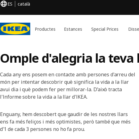
ES
català
Productes
Estances
Special Prices
Disse
Omple d'alegria la teva l
Cada any ens posem en contacte amb persones d'arreu del
món per intentar descobrir què significa la vida a la llar
avui dia i què podem fer per millorar-la. D’això tracta
l'Informe sobre la vida a la llar d'IKEA.
Enguany, hem descobert que gaudir de les nostres llars
ens fa més feliços i més optimistes, però també que més
d'1 de cada 3 persones no ho fa prou.