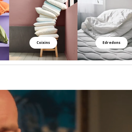
Coixins
Edredons
uitarra a casa.