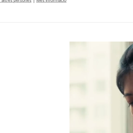
 altres persones
|
Més informació
Un vídeo que mostra a una dona 