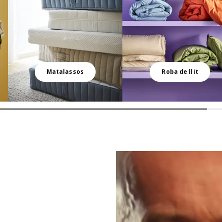
Matalassos
Roba de llit
Un home somriu mentre toca la g