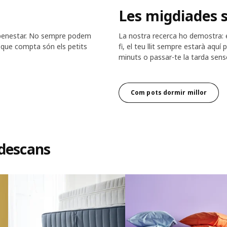
Les migdiades 
u benestar. No sempre podem
La nostra recerca ho demostra: el 
l que compta són els petits
fi, el teu llit sempre estarà aquí 
minuts o passar-te la tarda sens
Com pots dormir millor
 descans