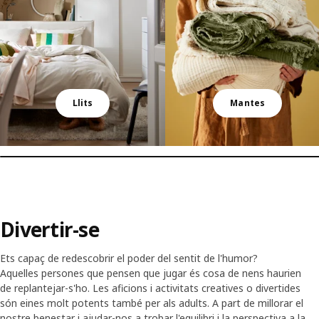
Llits
Mantes
Divertir-se
Ets capaç de redescobrir el poder del sentit de l'humor?
Aquelles persones que pensen que jugar és cosa de nens haurien
de replantejar-s'ho. Les aficions i activitats creatives o divertides
són eines molt potents també per als adults. A part de millorar el
nostre benestar i ajudar-nos a trobar l'equilibri i la perspectiva a la