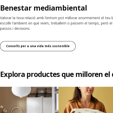
Benestar mediambiental
Valorar la teva relació amb l'entorn pot millorar enormement el te
escollir l'ambient en què vivim, treballem o passem el temps, però e
passos i decisions.
Consells per a una vida més sostenible
Explora productes que milloren el
Omet la llista