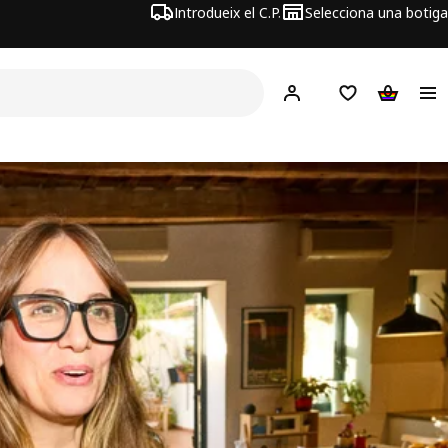
Introdueix el C.P.
Selecciona una botiga
Hej!
Inicia sessió
Llista de desitj
Cistella 