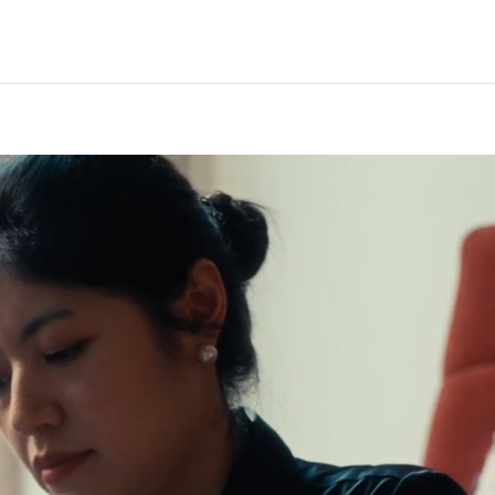
abocant te en una tassa amb molta cura i tastant-lo.