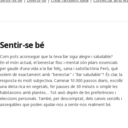
Sentir-se bé
|
Divertir-se
|
Crear l'ambient ideal
|
Connectar amb les
Sentir-se bé
Com pots aconseguir que la teva llar sigui alegre i saludable?
En el món actual, el benestar físic i mental són pilars essencials
per gaudir d'una vida a la llar feliç, sana i satisfactòria Però, què
volem dir exactament amb "benestar" i "llar saludable"? És clar, la
resposta és molt subjectiva. Caminar 10 000 passos diaris, escollir
una dieta rica en vegetals, fer pauses de 30 minuts o omplir les
habitacions amb plantes… Tot això depèn de les preferències i
eleccions personals. També, per descomptat, dels canvis senzills i
assequibles que poden ajudar-nos a sentir-nos realment bé.