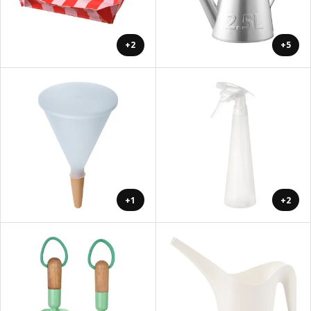
+2
+5
+1
+2