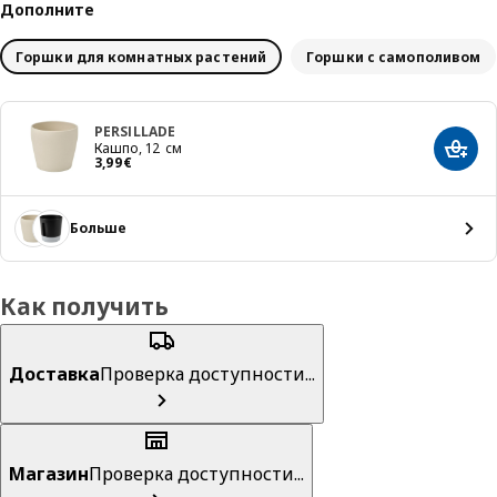
Дополните
Горшки для комнатных растений
Горшки с самополивом
PERSILLADE
Кашпо, 12 см
Добав
Цена 3,99€
3
,
99
€
Больше
Как получить
Доставка
Проверка доступности...
Магазин
Проверка доступности...