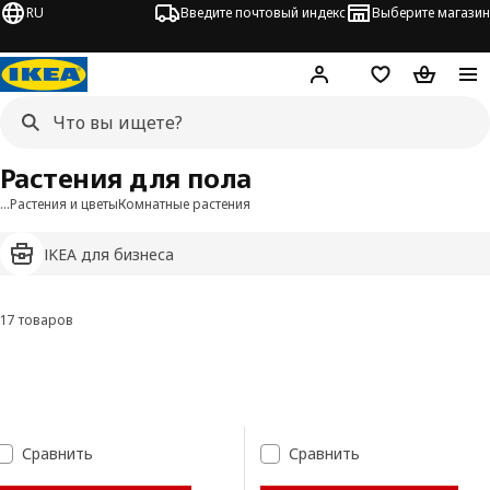
RU
Введите почтовый индекс
Выберите магазин
Hej!
Войти
Список покупо
Корзина 
Растения для пола
…
Растения и цветы
Комнатные растения
IKEA для бизнеса
17 товаров
Фильтровать и сортировать
Перейти к результатам
Список результатов поиска
Сравнить
Сравнить