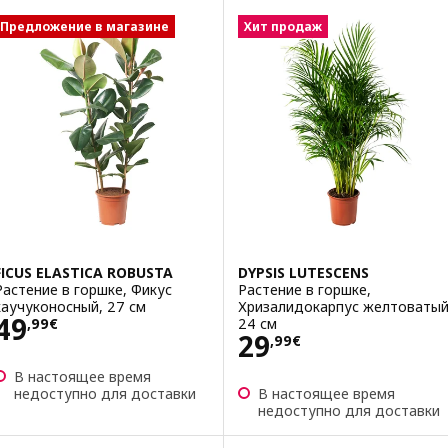
Предложение в магазине
Хит продаж
FICUS ELASTICA ROBUSTA
DYPSIS LUTESCENS
Растение в горшке, Фикус
Растение в горшке,
каучуконосный, 27 см
Хризалидокарпус желтоватый
Цена 49,99€
49
24 см
,
99
€
Цена 29,99€
29
,
99
€
В настоящее время
недоступно для доставки
В настоящее время
недоступно для доставки