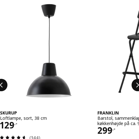
Spring listen over
SKURUP
FRANKLIN
Loftlampe, sort, 38 cm
Barstol, sammenklapp
Pris 129.-
129
køkkenhøjde på ca. 
.-
Pris 299.-
299
.-
Anmeld: 4.6 ud af 5 Stjerner. Anmeldelser i alt:
(344)