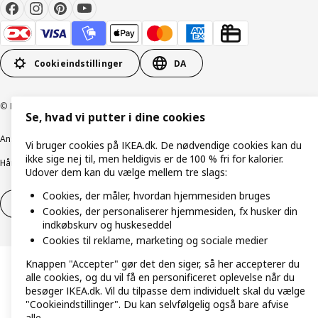
Cookieindstillinger
DA
© Inter IKEA Systems B.V. 1999-2026
Se, hvad vi putter i dine cookies
Ansvarlig rapportering
Cookiepolitik
Digital tilgængelighed
Vi bruger cookies på IKEA.dk. De nødvendige cookies kan du
ikke sige nej til, men heldigvis er de 100 % fri for kalorier.
Håndtering af persondata
Salgs- og leveringsbetingelser
Udover dem kan du vælge mellem tre slags:
Cookies, der måler, hvordan hjemmesiden bruges
Fortryd dit køb
Fortryd dit køb af service
Cookies, der personaliserer hjemmesiden, fx husker din
indkøbskurv og huskeseddel
Cookies til reklame, marketing og sociale medier
Knappen "Accepter" gør det den siger, så her accepterer du
alle cookies, og du vil få en personificeret oplevelse når du
besøger IKEA.dk. Vil du tilpasse dem individuelt skal du vælge
"Cookieindstillinger". Du kan selvfølgelig også bare afvise
alle.