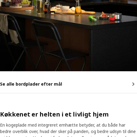
Se alle bordplader efter mål
Køkkenet er helten i et livligt hjem
En kogeplade med integreret emhætte betyder, at du både har
bedre overblik over, hvad der sker på panden, og bedre udsyn til dine