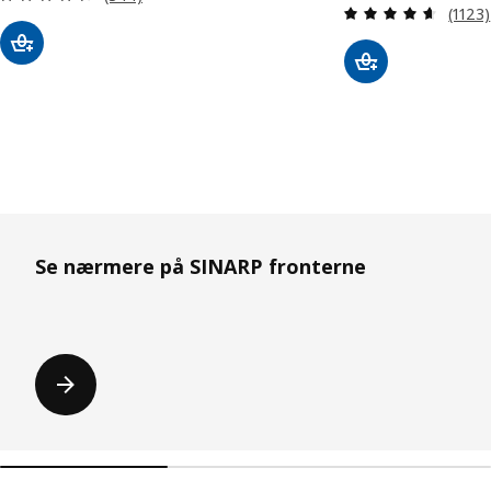
Anmeld
(1123)
Spring liste over
Se nærmere på SINARP fronterne