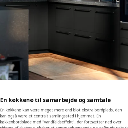
En køkkenø til samarbejde og samtale
En køkkenø kan være meget mere end blot ekstra bordplads, den
kan også være et centralt samlingssted i hjemmet. En
køkkenbordplade med "vandfaldseffekt", der fortsætter ned over
siderne af skabene, skaber et sammenhængende og uafbrudt udtryk