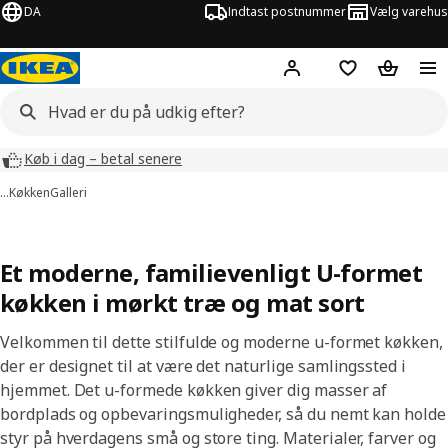
DA
Indtast postnummer
Vælg varehus
Hej!
Log ind her
Huskeliste
Kurv
Køb i dag – betal senere
…
Køkken
Galleri
Et moderne, familievenligt U-formet
køkken i mørkt træ og mat sort
Velkommen til dette stilfulde og moderne u-formet køkken,
der er designet til at være det naturlige samlingssted i
hjemmet. Det u-formede køkken giver dig masser af
bordplads og opbevaringsmuligheder, så du nemt kan holde
styr på hverdagens små og store ting. Materialer, farver og