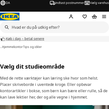
DA
Indtast postnummer
Vælg varehus
Hej!
Log ind her
Huskeliste
Kurv
Køb i dag – betal senere
…
Hjemmekontor
Tips og idéer
Vælg dit studieområde
Med de rette værktøjer kan læring ske hvor som helst.
Placer skriveborde i uventede kroge. Eller opbevar
kontorartikler i bokse, som børn kan bære eller rulle, så de
kan lave lektier her, der og alle vegne i hjemmet.