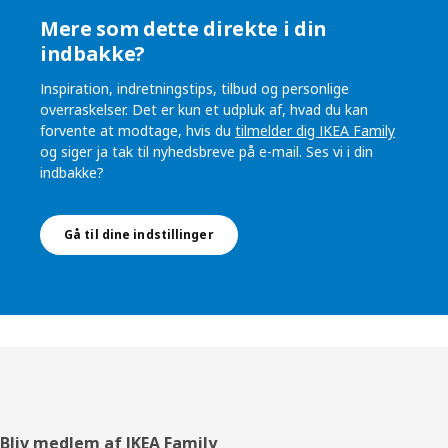
Mere som dette direkte i din
indbakke?
Inspiration, indretningstips, tilbud og personlige
overraskelser. Det er kun et udpluk af, hvad du kan
forvente at modtage, hvis du
tilmelder dig IKEA Family
og siger ja tak til nyhedsbreve på e-mail. Ses vi i din
indbakke?
Gå til dine indstillinger
Footer
Bliv medlem af IKEA Family