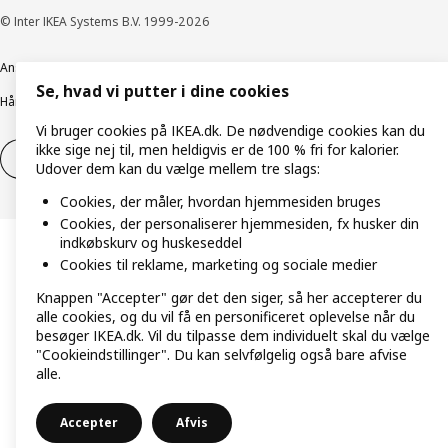
© Inter IKEA Systems B.V. 1999-2026
Ansvarlig rapportering
Cookiepolitik
Digital tilgængelighed
Se, hvad vi putter i dine cookies
Håndtering af persondata
Salgs- og leveringsbetingelser
Vi bruger cookies på IKEA.dk. De nødvendige cookies kan du
ikke sige nej til, men heldigvis er de 100 % fri for kalorier.
Fortryd dit køb
Fortryd dit køb af service
Udover dem kan du vælge mellem tre slags:
Cookies, der måler, hvordan hjemmesiden bruges
Cookies, der personaliserer hjemmesiden, fx husker din
indkøbskurv og huskeseddel
Cookies til reklame, marketing og sociale medier
Knappen "Accepter" gør det den siger, så her accepterer du
alle cookies, og du vil få en personificeret oplevelse når du
besøger IKEA.dk. Vil du tilpasse dem individuelt skal du vælge
"Cookieindstillinger". Du kan selvfølgelig også bare afvise
alle.
Accepter
Afvis