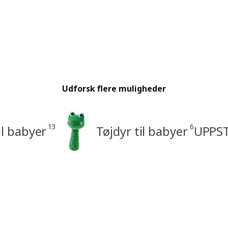
Udforsk flere muligheder
13
6
il babyer
Tøjdyr til babyer
UPPST