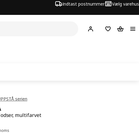
Indtast postnummer
Vælg varehus
Hej!
Log ind her
Huskeliste
Kurv
UPPSTÅ serien
Å
odser, multifarvet
 15.-
. moms