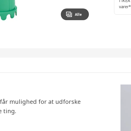
I IKEA
varer*
Alle
n får mulighed for at udforske
 ting.