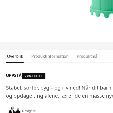
Overblik
Produktinformation
Produktmål
UPPSTÅ
705.138.84
Stabel, sortér, byg – og riv ned! Når dit bar
og opdage ting alene, lærer de en masse nye
Designer