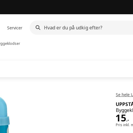
Servicer
ggeklodser
Se hele 
UPPST
Byggekl
Pris
15
.
-
Pris inkl