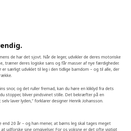
vendig.
mens de har det sjovt. Når de leger, udvikler de deres motoriske
, træner deres logiske sans og får masser af nye færdigheder.
er særligt udviklet til leg i den tidlige barndom – og til alle, der
trække.
ns snor, og det ruller fremad, kan du høre en kliklyd fra dets
u stopper, bliver pindsvinet stille. Det bekræfter på en
elv laver lyden,” forklarer designer Henrik Johansson.
re end 20 år – og han mener, at børns leg skal tages meget
t at udforske sine omgivelser. For os voksne er det ofte vigtigt