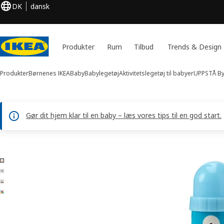
DK
dansk
Produkter
Rum
Tilbud
Trends & Design
Produkter
Børnenes IKEA
Baby
Babylegetøj
Aktivitetslegetøj til babyer
UPPSTÅ
By
Gør dit hjem klar til en baby – læs vores tips til en god start.
4 billeder af UPPSTÅ
 billeder over