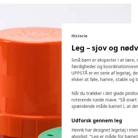
Historie
Leg – sjov og nød
Små børn er eksperter i at lære, 
færdigheder og koordinationsevne
UPPSTÅ er en serie af legetøj, der 
elsker at føle, hamre, stable og 
Når du trækker i det glade pindsvi
roterende runde mave. “Så snart d
spændende måde barnet i, at det s
Udforsk gennem leg
Henrik har designet legetøj i me
alvorligt. “Leg er måde for barne