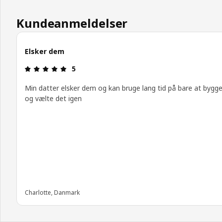
Kundeanmeldelser
Elsker dem
Anmeldelse: 5 Ud af 5 Stjerner.
5
Min datter elsker dem og kan bruge lang tid på bare at bygge
og vælte det igen
Charlotte, Danmark