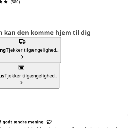
Anmeldelse: 4.9 Ud af 5 Stjerner. Anmeldelser i alt: 380
(380)
n kan den komme hjem til dig
ing
Tjekker tilgængelighed...
us
Tjekker tilgængelighed...
å godt ændre mening