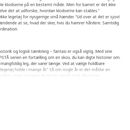
table klodserne på en bestemt måde. Men for barnet er det ikke
selve det at udforske, hvordan klodserne kan stables.”
kke legetøj for nysgerrige små hænder. “Ud over at det er sjovt
ændende at se, hvad der sker, hvis du hamrer hårdere. Samtidig
rdination.
otorik og logisk tænkning – fantasi er også vigtig. Med sine
PPSTÅ serien en fortælling om en skov, du kan digte historier om.
og mangfoldig leg, der varer længe. Ved at vælge holdbare
legetøj holde i mange år.” Så om nogle år er det måske en
stabler ringe og tager de første skridt med gåvognen.