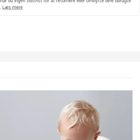
 har du ingen tidsfrist for at returnere eller ombytte dine ubrugte
.
Læs mere