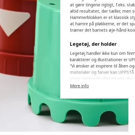
at gøre tingene rigtigt, f.eks. s
altid resultatet, der tæller, men 
Hammerblokken er et klassisk sty
at hamre på pløkkerne, er det sp
træner det barnets øje-hånd-koo
Legetøj, der holder
Legetøj handler ikke kun om finm
karakterer og illustrationer er U
“Vi ønsker at inspirere til åben 
materialer og farver kan UPPSTÅ 
yngre søskende eller en ven, der 
Mere info