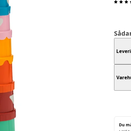
Såda
Lever
Vareh
Du m