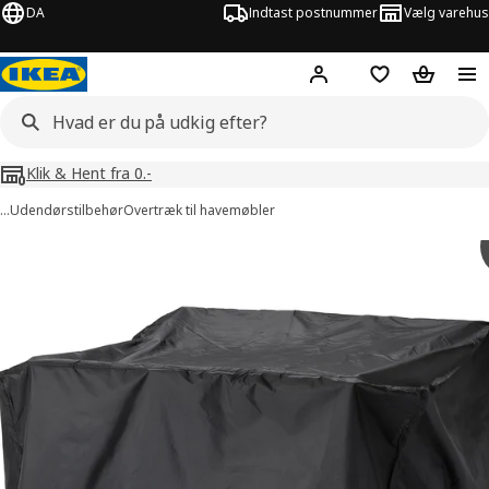
DA
Indtast postnummer
Vælg varehus
Hej!
Log ind her
Huskeliste
Kurv
Klik & Hent fra 0.-
…
Udendørstilbehør
Overtræk til havemøbler
illeder af TOSTERÖ
lleder over