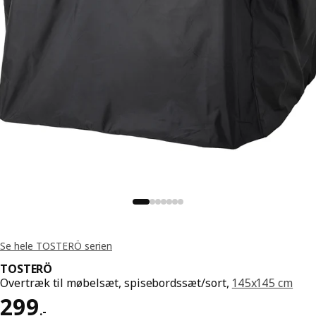
Se hele TOSTERÖ serien
TOSTERÖ
Overtræk til møbelsæt, spisebordssæt/sort,
145x145 cm
Pris 299.-
299
.
-