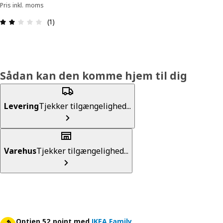
Pris inkl. moms
Anmeldelse: 2 Ud af 5 Stjerner. Anmeldelser i alt:
(1)
Sådan kan den komme hjem til dig
Levering
Tjekker tilgængelighed...
Varehus
Tjekker tilgængelighed...
Optjen 52 point med
IKEA Family