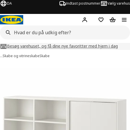
DA
Indtast postnummer
Vælg varehus
Hej!
Log ind her
Huskeliste
Kurv
Besøg varehuset, og få dine nye favoritter med hjem i dag
…
Skabe og vitrineskabe
Skabe
illeder af TONSTAD
lleder over