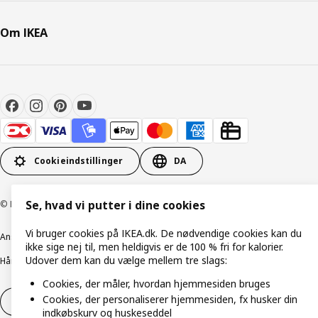
Om IKEA
Cookieindstillinger
DA
© Inter IKEA Systems B.V. 1999-2026
Se, hvad vi putter i dine cookies
Vi bruger cookies på IKEA.dk. De nødvendige cookies kan du
Ansvarlig rapportering
Cookiepolitik
Digital tilgængelighed
ikke sige nej til, men heldigvis er de 100 % fri for kalorier.
Udover dem kan du vælge mellem tre slags:
Håndtering af persondata
Salgs- og leveringsbetingelser
Cookies, der måler, hvordan hjemmesiden bruges
Cookies, der personaliserer hjemmesiden, fx husker din
Fortryd dit køb
Fortryd dit køb af service
indkøbskurv og huskeseddel