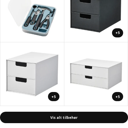
+5
+5
+5
Vis alt tilbehør