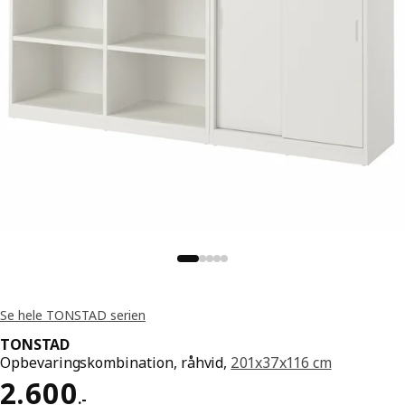
Se hele TONSTAD serien
TONSTAD
Opbevaringskombination, råhvid,
201x37x116 cm
Pris 2600.-
2.600
.
-