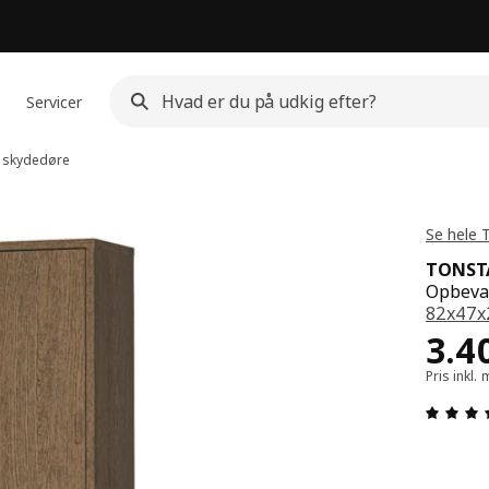
Servicer
 skydedøre
Se hele
TONST
Opbevar
82x47x
Pris
3.4
Pris inkl