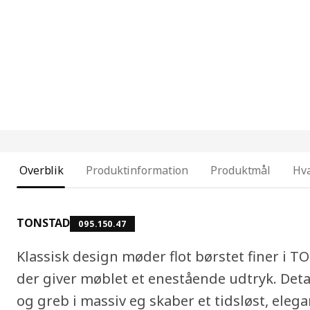
Overblik
Produktinformation
Produktmål
Hva
TONSTAD
095.150.47
Klassisk design møder flot børstet finer i 
der giver møblet et enestående udtryk. Det
og greb i massiv eg skaber et tidsløst, ele