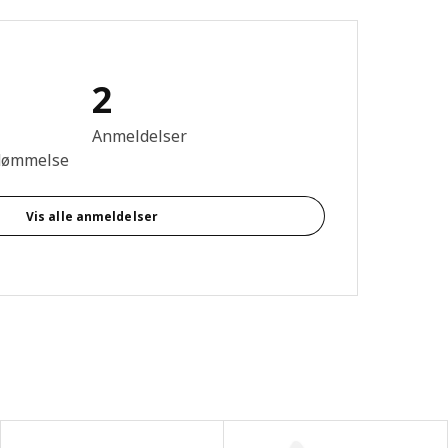
2
se: 5 Ud af 5 Stjerner. Anmeldelser i alt: 2
Anmeldelser
dømmelse
Vis alle anmeldelser