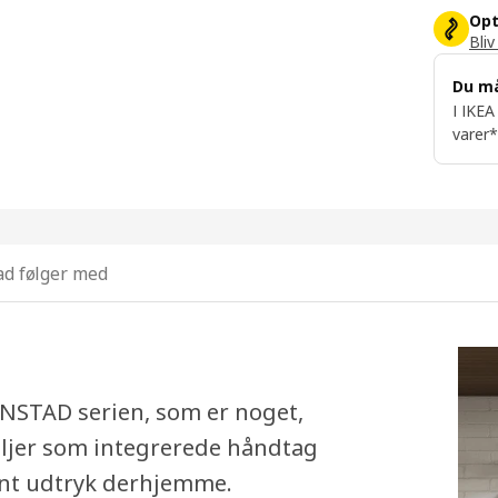
Opt
Bliv
Du m
I IKEA
varer*
d følger med
TONSTAD serien, som er noget,
aljer som integrerede håndtag
gant udtryk derhjemme.