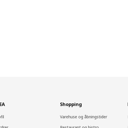
KEA
Shopping
fil
Varehuse og åbningstider
rdrer
Restaurant og bistro