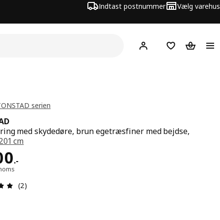
Indtast postnummer
Vælg varehus
Hej!
Log ind her
Huskeliste
Kurv
 TONSTAD serien
AD
ing med skydedøre, brun egetræsfiner med bejdse,
201 cm
 3400.-
00
.
-
. moms
Anmeldelse: 5 Ud af 5 Stjerner. Anmeldelser i alt: 2
(2)