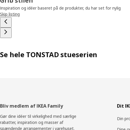
Grib stilen
Inspiration og idéer baseret på de produkter, du har set for nylig
Skip listing
Se hele TONSTAD stueserien
Footer
Bliv medlem af IKEA Family
Dit I
Gør dine idéer til virkelighed med særlige
Din pro
rabatter, inspiration og masser af
spændende arrangementer i varehuset.
Dine o