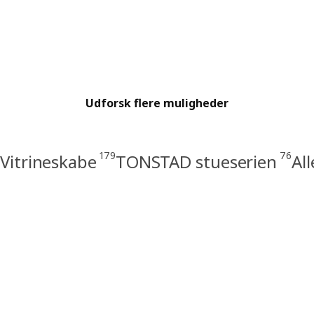
Udforsk flere muligheder
179
76
Vitrineskabe
TONSTAD stueserien
Al