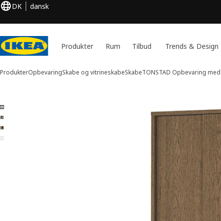
DK
dansk
Produkter
Rum
Tilbud
Trends & Design
Produkter
Opbevaring
Skabe og vitrineskabe
Skabe
TONSTAD
Opbevaring med
4 billeder af TONSTAD
 billeder over