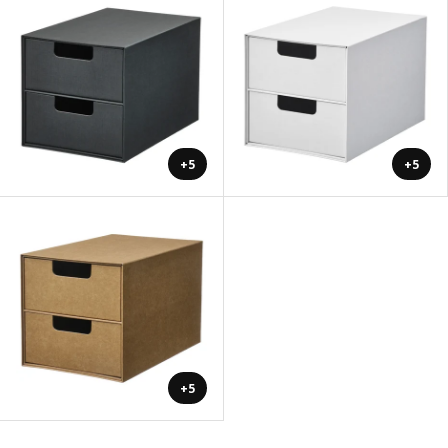
+5
+5
+5