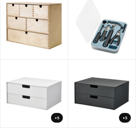
+5
+5