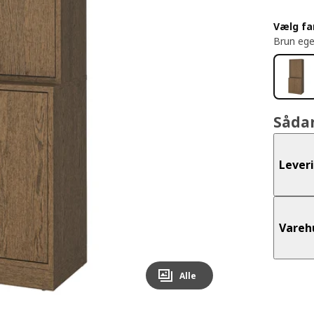
Vælg fa
Brun ege
Såda
Lever
Vareh
Alle