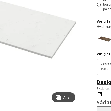
Bemær
bordp
på bo
Vælg fa
Hvid ma
Vælg st
82x49 
150.-
−
150
.
-
Desig
Skab dit
Alle
Såda