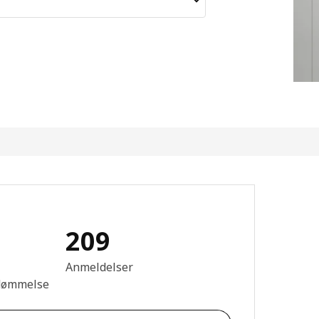
209
se: 4.3 Ud af 5 Stjerner. Anmeldelser i alt: 209
Anmeldelser
dømmelse