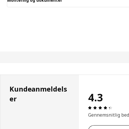
Montering og dokumenter
Kundeanmeldels
4.3
er
Anmeldel
Gennemsnitlig be