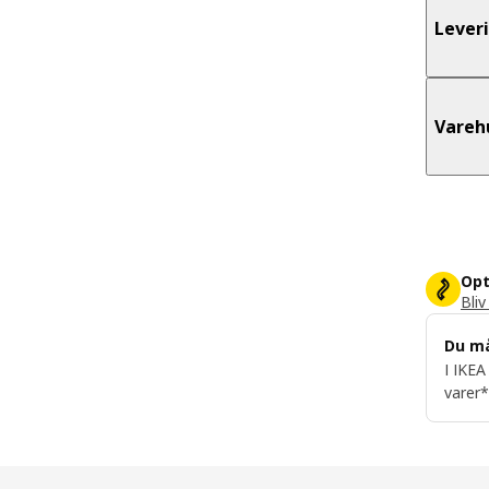
Lever
Vareh
Opt
Bliv
Du m
I IKEA
varer*