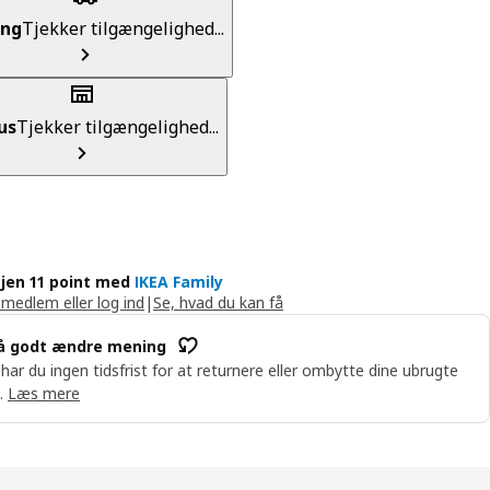
ing
Tjekker tilgængelighed...
us
Tjekker tilgængelighed...
jen 11 point med
IKEA Family
 medlem eller log ind
|
Se, hvad du kan få
å godt ændre mening
 har du ingen tidsfrist for at returnere eller ombytte dine ubrugte
.
Læs mere