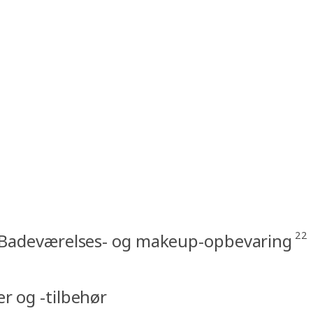
22
Badeværelses- og makeup-opbevaring
r og -tilbehør