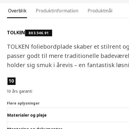
Overblik
Produktinformation
Produktmål
TOLKEN
803.546.91
TOLKEN foliebordplade skaber et stilrent o
passer godt til mere traditionelle badevære
holder sig smuk i årevis – en fantastisk løsn
Produktfunktioner
10
10 års garanti
Flere oplysninger
Materialer og pleje