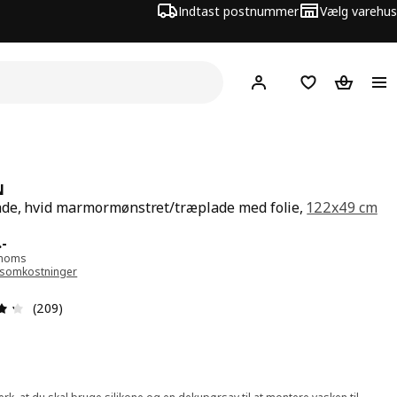
Indtast postnummer
Vælg varehus
Hej!
Log ind her
Huskeliste
Kurv
N
de, hvid marmormønstret/træplade med folie,
122x49 cm
 550.-
.
-
. moms
gsomkostninger
Anmeldelse: 4.3 Ud af 5 Stjerner. Anmeldelser i alt: 209
(209)