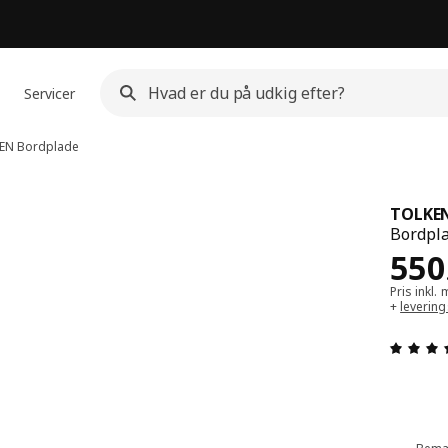
Servicer
EN
Bordplade
TOLKE
Bordpla
Pris
550
Pris inkl
+
leverin