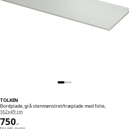
TOLKEN
Bordplade, grå stenmønstret/træplade med folie,
162x49 cm
Pris 750.-
750
.
-
Pris inkl. moms