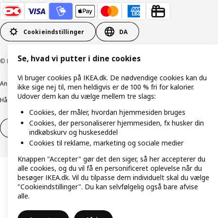
Cookieindstillinger
DA
Se, hvad vi putter i dine cookies
© Inter IKEA Systems B.V. 1999-2026
Vi bruger cookies på IKEA.dk. De nødvendige cookies kan du
Ansvarlig rapportering
Cookiepolitik
Digital tilgængelighed
ikke sige nej til, men heldigvis er de 100 % fri for kalorier.
Udover dem kan du vælge mellem tre slags:
Håndtering af persondata
Salgs- og leveringsbetingelser
Cookies, der måler, hvordan hjemmesiden bruges
Cookies, der personaliserer hjemmesiden, fx husker din
Fortryd dit køb
Fortryd dit køb af service
indkøbskurv og huskeseddel
Cookies til reklame, marketing og sociale medier
Knappen "Accepter" gør det den siger, så her accepterer du
alle cookies, og du vil få en personificeret oplevelse når du
besøger IKEA.dk. Vil du tilpasse dem individuelt skal du vælge
"Cookieindstillinger". Du kan selvfølgelig også bare afvise
alle.