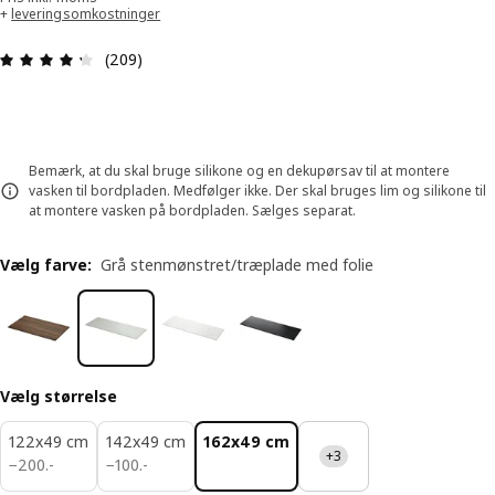
+
leveringsomkostninger
Anmeldelse: 4.3 Ud af 5 Stjerner. Anmeldelser i a
(209)
Bemærk, at du skal bruge silikone og en dekupørsav til at montere
vasken til bordpladen. Medfølger ikke. Der skal bruges lim og silikone til
at montere vasken på bordpladen. Sælges separat.
Vælg farve
:
Grå stenmønstret/træplade med folie
Vælg størrelse
122x49 cm
142x49 cm
162x49 cm
+3
200.-
100.-
−
200
.
-
−
100
.
-