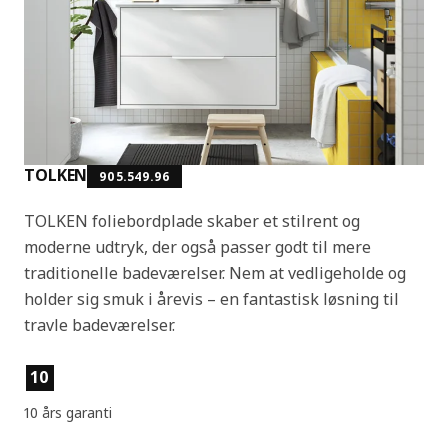
TOLKEN
905.549.96
TOLKEN foliebordplade skaber et stilrent og
moderne udtryk, der også passer godt til mere
traditionelle badeværelser. Nem at vedligeholde og
holder sig smuk i årevis – en fantastisk løsning til
travle badeværelser.
Produktfunktioner
10
10 års garanti