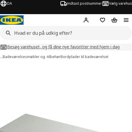
DA
Indtast postnummer
Vælg varehus
Hej!
Log ind her
Huskeliste
Kurv
Besøg varehuset, og få dine nye favoritter med hjem i dag
…
Badeværelsesmøbler og -tilbehør
Bordplader til badeværelset
illeder af TOLKEN
lleder over