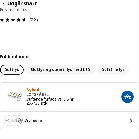
Udgår snart
Pris inkl. moms
Anmeldelse: 4.6 Ud af 5 Stjerner. Anmeldelser i a
(22)
Fuldend med
Duftlys
Bloklys og stearinlys med LED
Duftfrie lys
Nyhed
LOTSFÅGEL
Læg i
Duftende fyrfadslys, 3.5 hr
Pris 25.-/30 stk
25
.
-
/30 stk
Vis mere