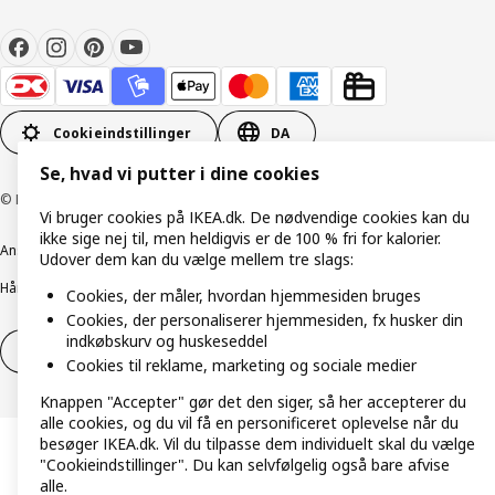
Cookieindstillinger
DA
Se, hvad vi putter i dine cookies
© Inter IKEA Systems B.V. 1999-2026
Vi bruger cookies på IKEA.dk. De nødvendige cookies kan du
ikke sige nej til, men heldigvis er de 100 % fri for kalorier.
Ansvarlig rapportering
Cookiepolitik
Digital tilgængelighed
Udover dem kan du vælge mellem tre slags:
Håndtering af persondata
Salgs- og leveringsbetingelser
Cookies, der måler, hvordan hjemmesiden bruges
Cookies, der personaliserer hjemmesiden, fx husker din
indkøbskurv og huskeseddel
Fortryd dit køb
Fortryd dit køb af service
Cookies til reklame, marketing og sociale medier
Knappen "Accepter" gør det den siger, så her accepterer du
alle cookies, og du vil få en personificeret oplevelse når du
besøger IKEA.dk. Vil du tilpasse dem individuelt skal du vælge
"Cookieindstillinger". Du kan selvfølgelig også bare afvise
alle.