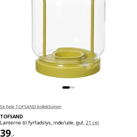
Se hele TOFSAND kollektionen
TOFSAND
Lanterne til fyrfadslys, inde/ude, gul,
21 cm
Pris 39.-
39
.
-