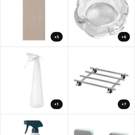
+5
+6
+1
+7