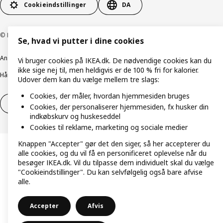
Cookieindstillinger
DA
© Inter IKEA Systems B.V. 1999-2026
Se, hvad vi putter i dine cookies
Ansvarlig rapportering
Cookiepolitik
Digital tilgængelighed
Vi bruger cookies på IKEA.dk. De nødvendige cookies kan du
ikke sige nej til, men heldigvis er de 100 % fri for kalorier.
Håndtering af persondata
Salgs- og leveringsbetingelser
Udover dem kan du vælge mellem tre slags:
Cookies, der måler, hvordan hjemmesiden bruges
Fortryd dit køb
Fortryd dit køb af service
Cookies, der personaliserer hjemmesiden, fx husker din
indkøbskurv og huskeseddel
Cookies til reklame, marketing og sociale medier
Knappen "Accepter" gør det den siger, så her accepterer du
alle cookies, og du vil få en personificeret oplevelse når du
besøger IKEA.dk. Vil du tilpasse dem individuelt skal du vælge
"Cookieindstillinger". Du kan selvfølgelig også bare afvise
alle.
Accepter
Afvis