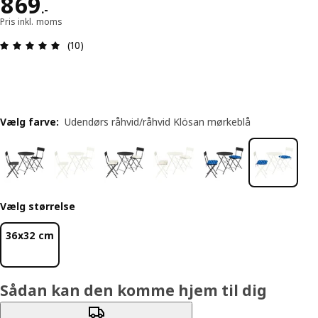
Pris 869.-
869
.
-
Pris inkl. moms
Anmeldelse: 5 Ud af 5 Stjerner. Anmeldelser i alt:
(10)
Vælg farve
:
Udendørs råhvid/råhvid Klösan mørkeblå
Vælg størrelse
36x32 cm
Sådan kan den komme hjem til dig