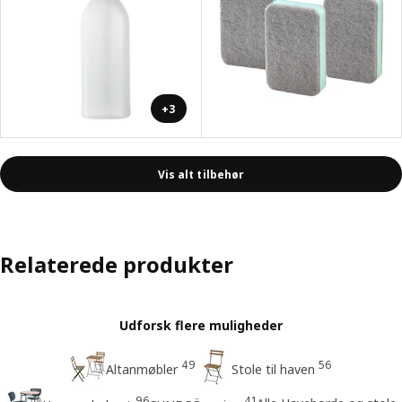
+3
Vis alt tilbehør
Relaterede produkter
Udforsk flere muligheder
49
56
Altanmøbler
Stole til haven
96
41