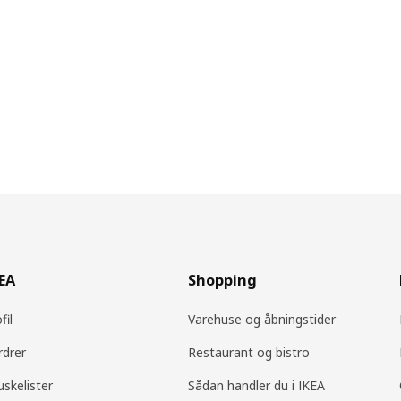
KEA
Shopping
fil
Varehuse og åbningstider
rdrer
Restaurant og bistro
uskelister
Sådan handler du i IKEA