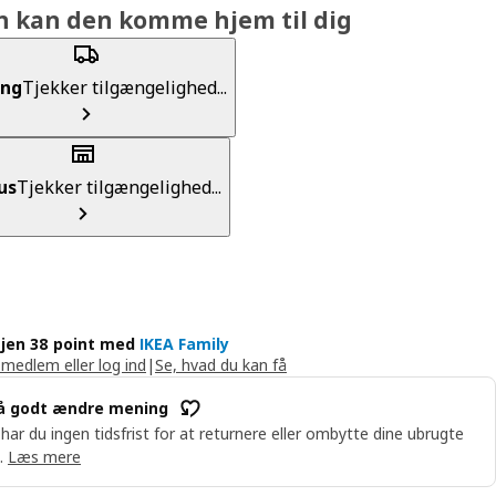
n kan den komme hjem til dig
ing
Tjekker tilgængelighed...
us
Tjekker tilgængelighed...
jen 38 point med
IKEA Family
 medlem eller log ind
|
Se, hvad du kan få
å godt ændre mening
 har du ingen tidsfrist for at returnere eller ombytte dine ubrugte
.
Læs mere