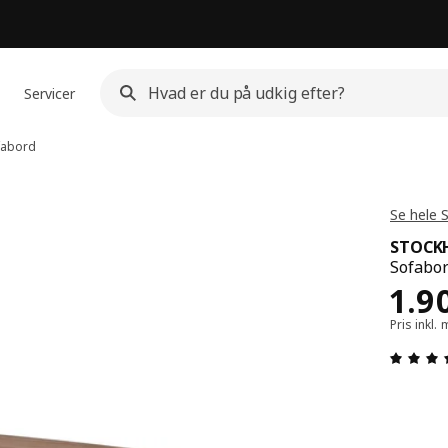
Servicer
abord
Se hele
STOCK
Sofabor
Pris
1.9
Pris inkl