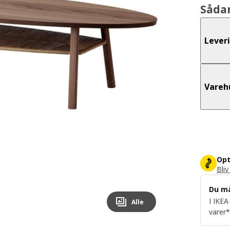
Såda
Lever
Vareh
Opt
Bliv
Du m
I IKEA
Alle
varer*