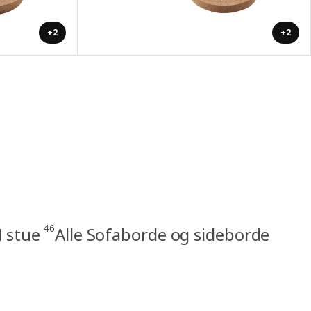
+2
+2
46
 stue
Alle Sofaborde og sideborde