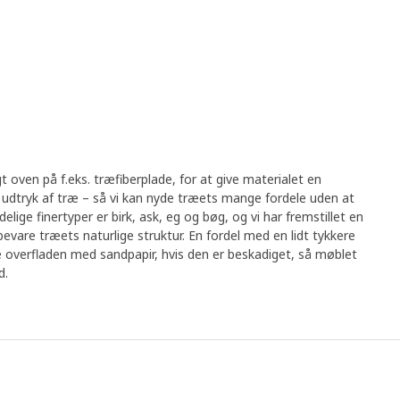
gt oven på f.eks. træfiberplade, for at give materialet en
t udtryk af træ – så vi kan nyde træets mange fordele uden at
ige finertyper er birk, ask, eg og bøg, og vi har fremstillet en
bevare træets naturlige struktur. En fordel med en lidt tykkere
ibe overfladen med sandpapir, hvis den er beskadiget, så møblet
d.