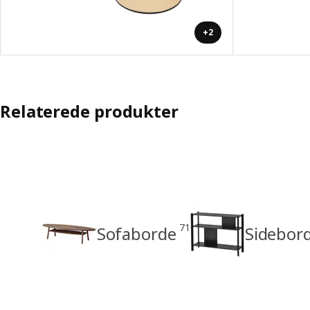
+2
Relaterede produkter
71
Sofaborde
Sidebor