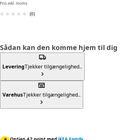
Pris inkl. moms
Anmeldelse: 0 Ud af 5 Stjerner. Anmeldelser i alt:
(0)
Sådan kan den komme hjem til dig
Levering
Tjekker tilgængelighed...
Varehus
Tjekker tilgængelighed...
Optjen 42 point med
IKEA Family