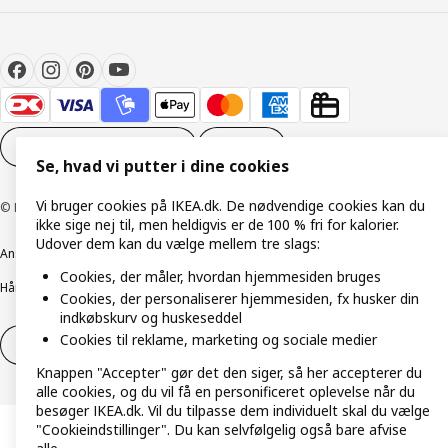
Cookieindstillinger
DA
Se, hvad vi putter i dine cookies
Vi bruger cookies på IKEA.dk. De nødvendige cookies kan du
© Inter IKEA Systems B.V. 1999-2026
ikke sige nej til, men heldigvis er de 100 % fri for kalorier.
Udover dem kan du vælge mellem tre slags:
Ansvarlig rapportering
Cookiepolitik
Digital tilgængelighed
Cookies, der måler, hvordan hjemmesiden bruges
Håndtering af persondata
Salgs- og leveringsbetingelser
Cookies, der personaliserer hjemmesiden, fx husker din
indkøbskurv og huskeseddel
Cookies til reklame, marketing og sociale medier
Fortryd dit køb
Fortryd dit køb af service
Knappen "Accepter" gør det den siger, så her accepterer du
alle cookies, og du vil få en personificeret oplevelse når du
besøger IKEA.dk. Vil du tilpasse dem individuelt skal du vælge
"Cookieindstillinger". Du kan selvfølgelig også bare afvise