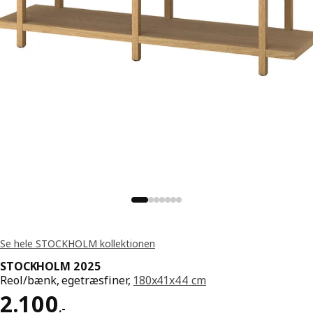
Se hele STOCKHOLM kollektionen
STOCKHOLM 2025
Reol/bænk, egetræsfiner,
180x41x44 cm
Pris 2100.-
2.100
.
-