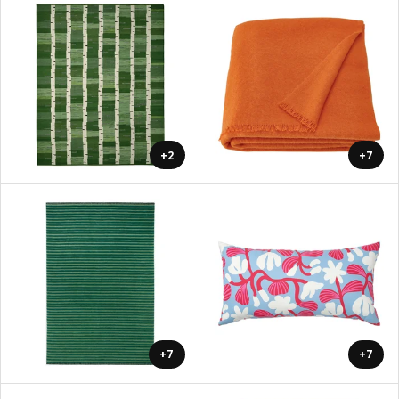
+2
+7
+7
+7