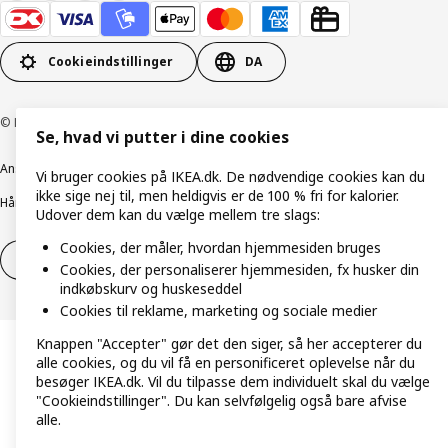
Cookieindstillinger
DA
© Inter IKEA Systems B.V. 1999-2026
Se, hvad vi putter i dine cookies
Ansvarlig rapportering
Cookiepolitik
Digital tilgængelighed
Vi bruger cookies på IKEA.dk. De nødvendige cookies kan du
ikke sige nej til, men heldigvis er de 100 % fri for kalorier.
Håndtering af persondata
Salgs- og leveringsbetingelser
Udover dem kan du vælge mellem tre slags:
Cookies, der måler, hvordan hjemmesiden bruges
Fortryd dit køb
Fortryd dit køb af service
Cookies, der personaliserer hjemmesiden, fx husker din
indkøbskurv og huskeseddel
Cookies til reklame, marketing og sociale medier
Knappen "Accepter" gør det den siger, så her accepterer du
alle cookies, og du vil få en personificeret oplevelse når du
besøger IKEA.dk. Vil du tilpasse dem individuelt skal du vælge
"Cookieindstillinger". Du kan selvfølgelig også bare afvise
alle.