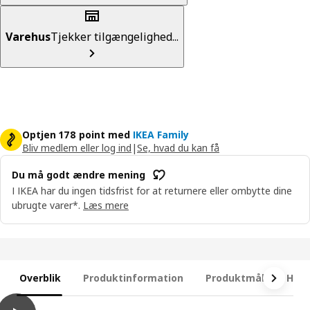
Varehus
Tjekker tilgængelighed...
Optjen 178 point med
IKEA Family
Bliv medlem eller log ind
|
Se, hvad du kan få
Du må godt ændre mening
I IKEA har du ingen tidsfrist for at returnere eller ombytte dine
ubrugte varer*.
Læs mere
Overblik
Produktinformation
Produktmål
Hvad