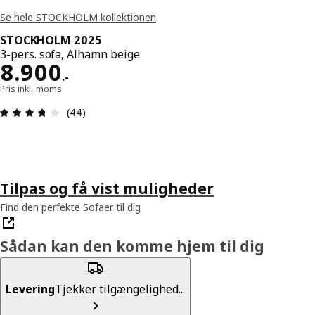
Se hele STOCKHOLM kollektionen
STOCKHOLM 2025
3-pers. sofa, Alhamn beige
Pris 8900.-
8.900
.
-
Pris inkl. moms
Anmeldelse: 3.7 Ud af 5 Stjerner. Anmeldelser i a
(44)
Tilpas og få vist muligheder
Find den perfekte Sofaer til dig
Sådan kan den komme hjem til dig
Levering
Tjekker tilgængelighed...