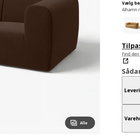
Vælg b
Alhamn 
Tilpa
Find den 
Såda
Lever
Vareh
Alle