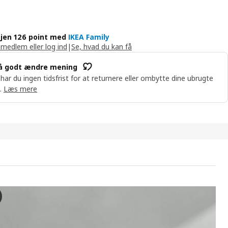
jen 126 point med
IKEA Family
 medlem eller log ind
|
Se, hvad du kan få
å godt ændre mening
 har du ingen tidsfrist for at returnere eller ombytte dine ubrugte
.
Læs mere
KHOLM 2025 2-pers. sofa, Alhamn mørkebrun
deoen viser STOCKHOLM 2025, en moderne 2-personers sofa. Den er desi