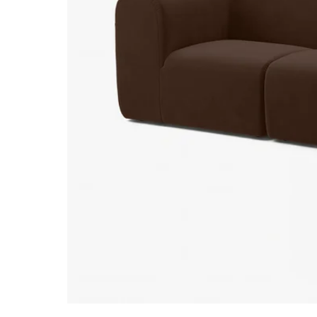
Image zoomed out, normal view