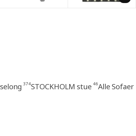
374
46
iselong
STOCKHOLM stue
Alle Sofaer