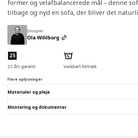
former og velafbalancerede mål – denne sof
tilbage og nyd en sofa, der bliver det natur
Designer
Ola Wihlborg
Produktfunktioner
25
25 års garanti
Vaskbart betræk
Flere oplysninger
Materialer og pleje
Montering og dokumenter