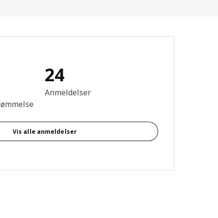
24
se: 4.3 Ud af 5 Stjerner. Anmeldelser i alt: 24
Anmeldelser
dømmelse
Vis alle anmeldelser