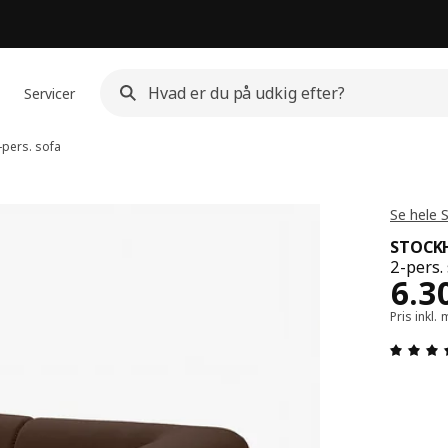
Servicer
pers. sofa
Se hele
STOCK
2-pers.
Pris
6.3
Pris inkl