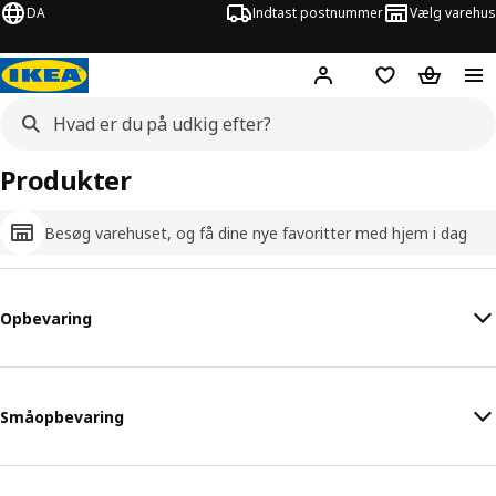
DA
Indtast postnummer
Vælg varehus
Hej!
Log ind her
Huskeliste
Kurv
Produkter
Besøg varehuset, og få dine nye favoritter med hjem i dag
Opbevaring
Småopbevaring