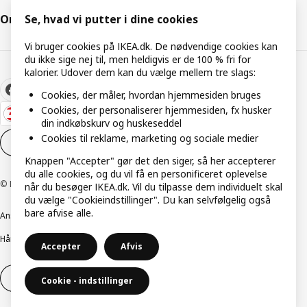
Om IKEA
Se, hvad vi putter i dine cookies
Vi bruger cookies på IKEA.dk. De nødvendige cookies kan
du ikke sige nej til, men heldigvis er de 100 % fri for
kalorier. Udover dem kan du vælge mellem tre slags:
Cookies, der måler, hvordan hjemmesiden bruges
Cookies, der personaliserer hjemmesiden, fx husker
din indkøbskurv og huskeseddel
Cookies til reklame, marketing og sociale medier
Cookieindstillinger
DA
Knappen "Accepter" gør det den siger, så her accepterer
du alle cookies, og du vil få en personificeret oplevelse
© Inter IKEA Systems B.V. 1999-2026
når du besøger IKEA.dk. Vil du tilpasse dem individuelt skal
du vælge "Cookieindstillinger". Du kan selvfølgelig også
bare afvise alle.
Ansvarlig rapportering
Cookiepolitik
Digital tilgængelighed
Håndtering af persondata
Salgs- og leveringsbetingelser
Accepter
Afvis
Fortryd dit køb
Fortryd dit køb af service
Cookie - indstillinger