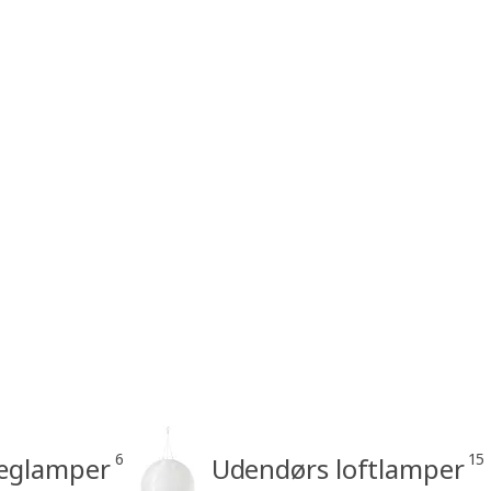
6
15
æglamper
Udendørs loftlamper