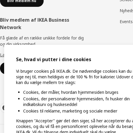
Bliv medlem nu
Nyhed
Bliv medlem af IKEA Business
Events
Network
Få glæde af en række unikke fordele for dig
og din virksomhed.
Læs mere om IKEA Business Network
Se, hvad vi putter i dine cookies
Bliv medlem nu
Vi bruger cookies på IKEA.dk. De nødvendige cookies kan du 
sige nej til, men heldigvis er de 100 % fri for kalorier. Udover
kan du vælge mellem tre slags:
Cookies, der måler, hvordan hjemmesiden bruges
Cookies, der personaliserer hjemmesiden, fx husker din
indkøbskurv og huskeseddel
Cookies til reklame, marketing og sociale medier
Knappen "Accepter" gør det den siger, så her accepterer du a
cookies, og du vil få en personificeret oplevelse når du besø
IKEA.dk. Vil du tilpasse dem individuelt skal du vælge