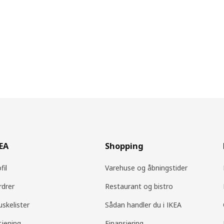
KEA
Shopping
fil
Varehuse og åbningstider
rdrer
Restaurant og bistro
uskelister
Sådan handler du i IKEA
tjening
Finansiering