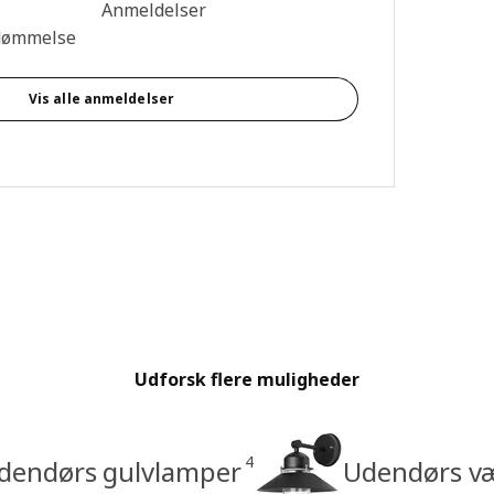
se: 2.8 Ud af 5 Stjerner. Anmeldelser i alt: 25
Anmeldelser
dømmelse
Vis alle anmeldelser
Udforsk flere muligheder
4
dendørs gulvlamper
Udendørs v