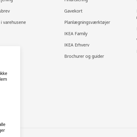
sbrev
Gavekort
 i varehusene
Planlægningsværktøjer
IKEA Family
IKEA Erhverv
Brochurer og guider
ikke
 dem
lle
ger