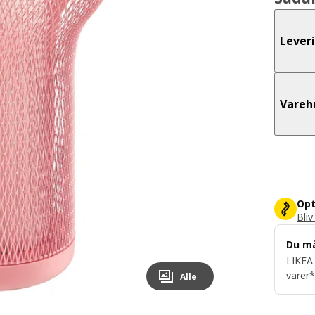
Lever
Vareh
Opt
Bliv
Du m
I IKEA
varer*
Alle