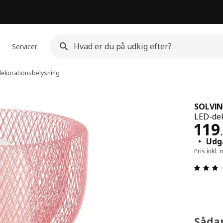
Servicer
ekorationsbelysning
SOLVI
LED-dek
Pris
119
.
Udg
Pris inkl
Såda