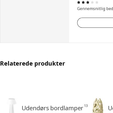
Anmeldel
Gennemsnitlig be
Relaterede produkter
13
Udendørs bordlamper
U