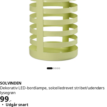
SOLVINDEN
Dekorativ LED-bordlampe, solcelledrevet stribet/udendørs
lysegrøn
Pris 99.-
99
.
-
Udgår snart