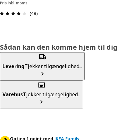
Pris inkl. moms
Anmeldelse: 4.3 Ud af 5 Stjerner. Anmeldelser i al
(48)
Sådan kan den komme hjem til dig
Levering
Tjekker tilgængelighed...
Varehus
Tjekker tilgængelighed...
Optjen 1 point med
IKEA Family