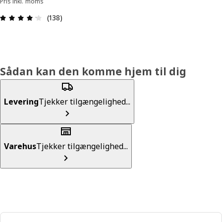
Pris inkl. moms
Anmeldelse: 4.2 Ud af 5 Stjerner. Anmeldelser i a
(138)
Sådan kan den komme hjem til dig
Levering
Tjekker tilgængelighed...
Varehus
Tjekker tilgængelighed...