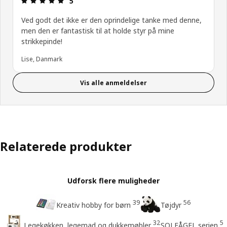
5
Ved godt det ikke er den oprindelige tanke med denne,
men den er fantastisk til at holde styr på mine
strikkepinde!
Lise, Danmark
Vis alle anmeldelser
Relaterede produkter
Udforsk flere muligheder
39
56
Kreativ hobby for børn
Tøjdyr
32
5
Legekøkken, legemad og dukkemøbler
SOLFÅGEL serien