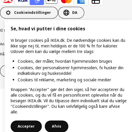
Cookieindstillinger
DA
Se, hvad vi putter i dine cookies
© Inter IKEA Systems B.V. 1999-2026
Vi bruger cookies på IKEA.dk. De nødvendige cookies kan du
Ansvarlig rapportering
Cookiepolitik
Digital tilgængelighed
ikke sige nej til, men heldigvis er de 100 % fri for kalorier.
Udover dem kan du vælge mellem tre slags:
Håndtering af persondata
Salgs- og leveringsbetingelser
Cookies, der måler, hvordan hjemmesiden bruges
Cookies, der personaliserer hjemmesiden, fx husker din
Fortryd dit køb
Fortryd dit køb af service
indkøbskurv og huskeseddel
Cookies til reklame, marketing og sociale medier
Knappen "Accepter" gør det den siger, så her accepterer du
alle cookies, og du vil få en personificeret oplevelse når du
besøger IKEA.dk. Vil du tilpasse dem individuelt skal du vælge
"Cookieindstillinger". Du kan selvfølgelig også bare afvise
alle.
Accepter
Afvis