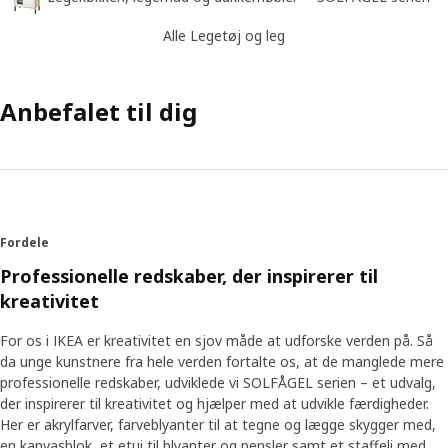
Alle Legetøj og leg
Anbefalet til dig
Fordele
Professionelle redskaber, der inspirerer til
kreativitet
For os i IKEA er kreativitet en sjov måde at udforske verden på. Så
da unge kunstnere fra hele verden fortalte os, at de manglede mere
professionelle redskaber, udviklede vi SOLFÅGEL serien – et udvalg,
der inspirerer til kreativitet og hjælper med at udvikle færdigheder.
Her er akrylfarver, farveblyanter til at tegne og lægge skygger med,
en kanvasblok, et etui til blyanter og pensler samt et staffeli med