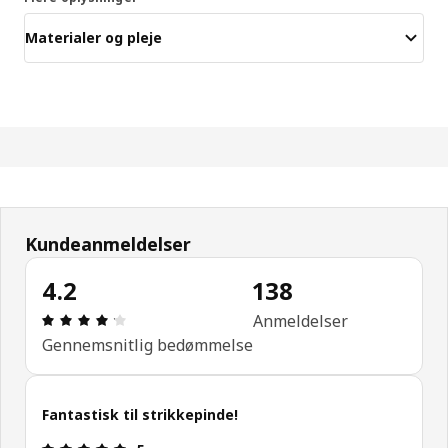
Materialer og pleje
Kundeanmeldelser
4.2
138
Anmeldelse: 4.2 Ud af 5 Stjerner. Anmeldelser i alt
Anmeldelser
Gennemsnitlig bedømmelse
Fantastisk til strikkepinde!
Anmeldelse: 5 Ud af 5 Stjerner.