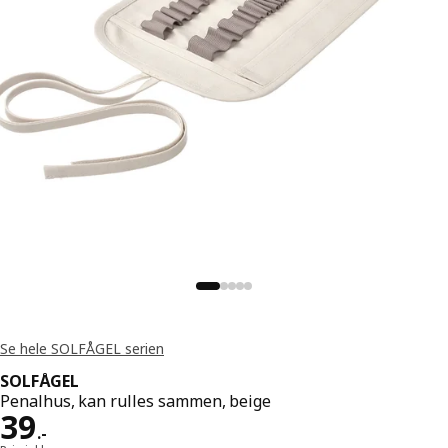
Se hele SOLFÅGEL serien
SOLFÅGEL
Penalhus, kan rulles sammen, beige
Pris 39.-
39
.
-