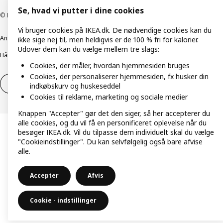
Se, hvad vi putter i dine cookies
© Inter IKEA Systems B.V. 1999-2026
Vi bruger cookies på IKEA.dk. De nødvendige cookies kan du
Ansvarlig rapportering
Cookiepolitik
Digital tilgængelighed
ikke sige nej til, men heldigvis er de 100 % fri for kalorier.
Udover dem kan du vælge mellem tre slags:
Håndtering af persondata
Salgs- og leveringsbetingelser
Cookies, der måler, hvordan hjemmesiden bruges
Cookies, der personaliserer hjemmesiden, fx husker din
Fortryd dit køb
Fortryd dit køb af service
indkøbskurv og huskeseddel
Cookies til reklame, marketing og sociale medier
Knappen "Accepter" gør det den siger, så her accepterer du
alle cookies, og du vil få en personificeret oplevelse når du
besøger IKEA.dk. Vil du tilpasse dem individuelt skal du vælge
"Cookieindstillinger". Du kan selvfølgelig også bare afvise
alle.
Accepter
Afvis
Cookie - indstillinger