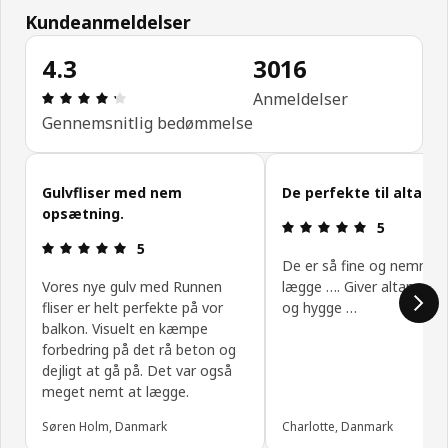
Kundeanmeldelser
4.3
3016
Anmeldelse: 4.3 Ud af 5 Stjerner. Anmeldelser i al
Anmeldelser
Gennemsnitlig bedømmelse
Spring kundeanmeldelser over
Gulvfliser med nem
De perfekte til altanen
opsætning.
Anmeldelse: 
5
Anmeldelse: 5 Ud af 5 Stjerner.
5
De er så fine og nemme 
Vores nye gulv med Runnen
lægge …. Giver altanen v
fliser er helt perfekte på vor
og hygge …
balkon. Visuelt en kæmpe
forbedring på det rå beton og
dejligt at gå på. Det var også
meget nemt at lægge.
Søren Holm, Danmark
Charlotte, Danmark