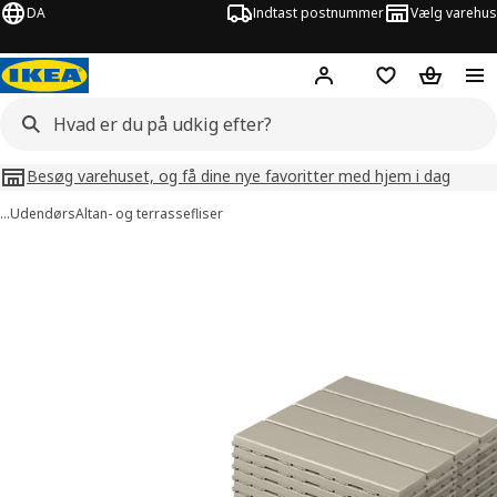
DA
Indtast postnummer
Vælg varehus
Hej!
Log ind her
Huskeliste
Kurv
Besøg varehuset, og få dine nye favoritter med hjem i dag
…
Udendørs
Altan- og terrassefliser
illeder af RUNNEN
lleder over