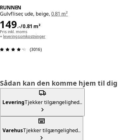
RUNNEN
Gulvfliser, ude, beige,
0.81 m²
Pris 149.-/0.81 m²
149
.
-
/0.81 m²
Pris inkl. moms
+
leveringsomkostninger
Anmeldelse: 4.3 Ud af 5 Stjerner. Anmeldelser i a
(3016)
Sådan kan den komme hjem til dig
Levering
Tjekker tilgængelighed...
Varehus
Tjekker tilgængelighed...