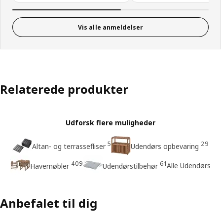
Vis alle anmeldelser
Relaterede produkter
Udforsk flere muligheder
5
29
Altan- og terrassefliser
Udendørs opbevaring
409
61
Alle Udendørs
Havemøbler
Udendørstilbehør
Anbefalet til dig