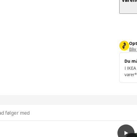
Opt
Bliv
Du m
I IKEA
varer*
d følger med
play
RISH