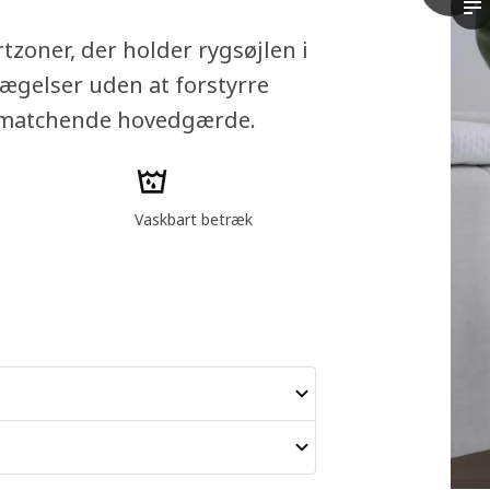
Vi
tzoner, der holder rygsøjlen i
ægelser uden at forstyrre
t matchende hovedgærde.
Vaskbart betræk