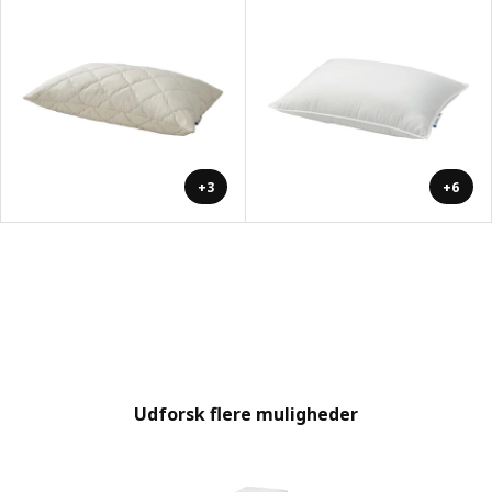
+3
+6
Udforsk flere muligheder