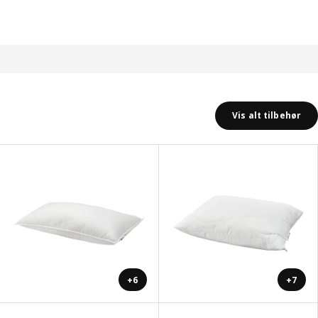
Vis alt tilbehør
+6
+7