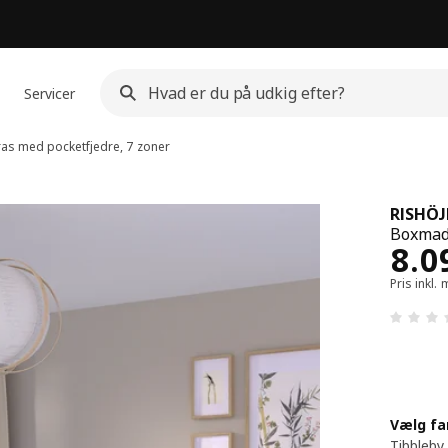
Servicer
s med pocketfjedre, 7 zoner
RISHÖ
Boxmadr
Pri
8.0
Pris inkl
Vælg fa
Tibbleby