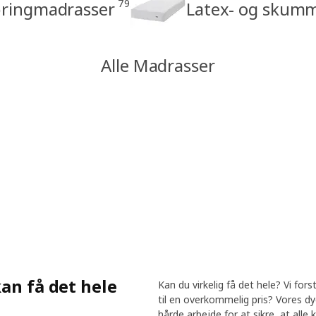
79
ringmadrasser
Latex- og skum
Alle Madrasser
kan få det hele
Kan du virkelig få det hele? Vi fors
til en overkommelig pris? Vores dyg
hårde arbejde for at sikre, at all