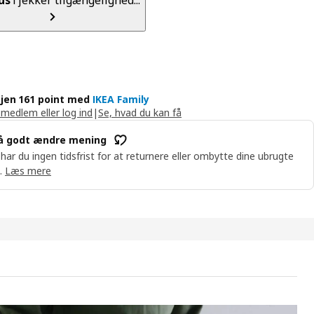
jen 161 point med
IKEA Family
 medlem eller log ind
|
Se, hvad du kan få
å godt ændre mening
 har du ingen tidsfrist for at returnere eller ombytte dine ubrugte
.
Læs mere
ÖJDEN Boxmadras med pocketfjedre, 7 zoner