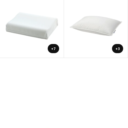
+7
+3