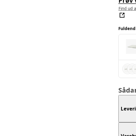
Prøv
Find ud a
Fulden
Såda
Lever
Vareh