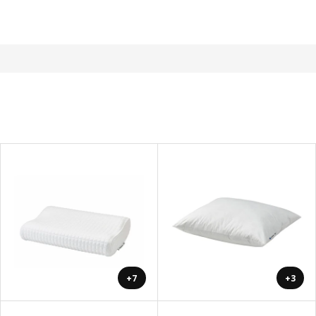
+7
+3