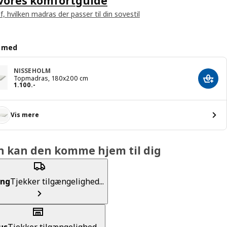
 vores komfortguide
f, hvilken madras der passer til din sovestil
d med
NISSEHOLM
Topmadras, 180x200 cm
Læg i
Pris 1100.-
1.100
.
-
Vis mere
n kan den komme hjem til dig
ing
Tjekker tilgængelighed...
us
Tjekker tilgængelighed...