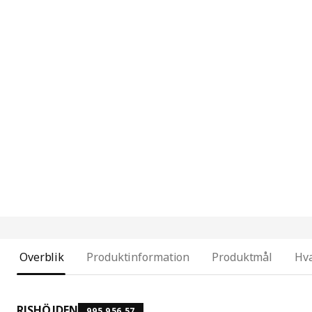
Overblik
Produktinformation
Produktmål
Hva
RISHÖJDEN
995.956.57