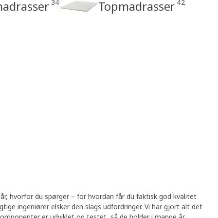
34
42
madrasser
Topmadrasser
tår, hvorfor du spørger – for hvordan får du faktisk god kvalitet
tige ingeniører elsker den slags udfordringer. Vi har gjort alt det
e komponenter er udviklet og testet, så de holder i mange år