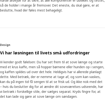
hårde arbejde for at sikre, at alle komponenter er udviklet og testet,
så de holder i mange år fremover. Det eneste, du skal gøre, er at
beslutte, hvad der føles mest behageligt.
Design
Vi har løsningen til livets små udfordringer
Vi kender godt følelsen: Du har set frem til at sove længe og starte
med et krus kaffe, men så hopper børnene eller hunden op i sengen,
og kaffen spildes ud over det hele. Heldigvis har vi allerede planlagt
dette. Med betræk, der er nemme at tage af, og som kan vaskes,
kan du på ingen tid få sengen til at se frisk ud. Og ikke nok med det
– hvis du beslutter dig for at ændre dit soveværelses udseende, har
vi betræk i forskellige stile, der sælges separat. Kryds fingre for, at
det kan lade sig gøre at sove længe om søndagen.