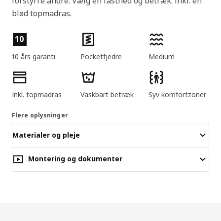
forstyrre andre. Vælg en fasthed og betræk. Inkl. en
blød topmadras.
Produktfunktioner
10
10 års garanti
Pocketfjedre
Medium
Inkl. topmadras
Vaskbart betræk
Syv komfortzoner
Flere oplysninger
Materialer og pleje
Montering og dokumenter