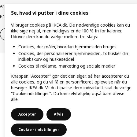
Ansvarlig rapportering
Cookiepolitik
Digital tilgængelighed
Se, hvad vi putter i dine cookies
Håndtering af persondata
Salgs- og leveringsbetingelser
Vi bruger cookies på IKEA.dk. De nødvendige cookies kan du
ikke sige nej til, men heldigvis er de 100 % fri for kalorier.
Fortryd dit køb
Fortryd dit køb af service
Udover dem kan du vælge mellem tre slags:
Cookies, der måler, hvordan hjemmesiden bruges
Cookies, der personaliserer hjemmesiden, fx husker din
indkøbskurv og huskeseddel
Cookies til reklame, marketing og sociale medier
Knappen "Accepter" gør det den siger, så her accepterer du
alle cookies, og du vil få en personificeret oplevelse når du
besøger IKEA.dk. Vil du tilpasse dem individuelt skal du vælge
"Cookieindstillinger". Du kan selvfølgelig også bare afvise
alle.
Accepter
Afvis
Cookie - indstillinger