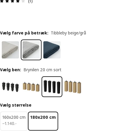
Anmeldelse: 4 Ud af 5 Stjerner. Anmeldelser i alt:
(1)
Vælg farve på betræk
:
Tibbleby beige/grå
Vælg ben
:
Brynilen 20 cm sort
Vælg størrelse
160x200 cm
180x200 cm
1140.-
−
1.140
.
-