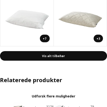
+7
+3
Vis alt tilbehør
Relaterede produkter
Udforsk flere muligheder
3276
79