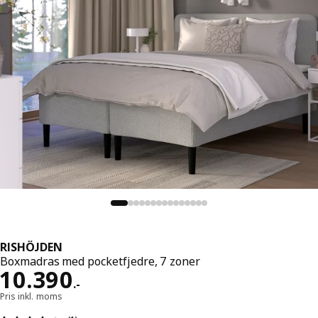
RISHÖJDEN
Boxmadras med pocketfjedre, 7 zoner
Pris 10390.-
10.390
.
-
Pris inkl. moms