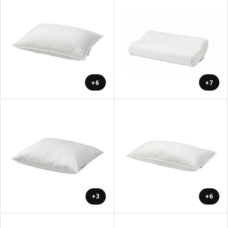
+6
+7
+3
+6