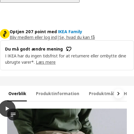
Optjen 207 point med
IKEA Family
Bliv medlem eller log ind
|
Se, hvad du kan få
Du må godt ændre mening
I IKEA har du ingen tidsfrist for at returnere eller ombytte dine
ubrugte varer*.
Læs mere
Overblik
Produktinformation
Produktmål
Hvad
play
RISHÖJDEN Boxmadras med pocketfjedre, 7 zoner
Videoen viser en praktisk demonstration af RISHÖJDEN pocketf