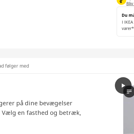
Bliv
Du m
I IKEA
varer*
d følger med
play
RENF
Vi
agerer på dine bevægelser
. Vælg en fasthed og betræk,