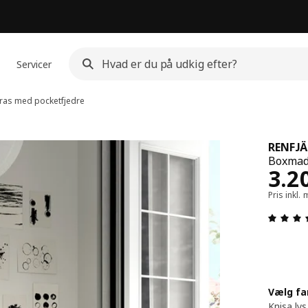
Servicer
as med pocketfjedre
RENFJÄ
Boxmad
Pris
3.2
Pris inkl
Vælg fa
Knisa lys