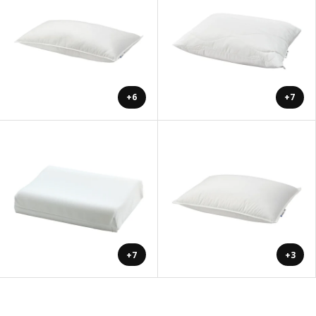
+6
+7
+7
+3