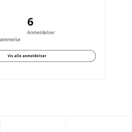
6
se: 3.8 Ud af 5 Stjerner. Anmeldelser i alt: 6
Anmeldelser
dømmelse
Vis alle anmeldelser