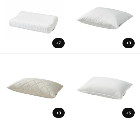
+7
+3
+3
+6