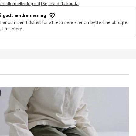
 medlem eller log ind
|
Se, hvad du kan få
å godt ændre mening
 har du ingen tidsfrist for at returnere eller ombytte dine ubrugte
.
Læs mere
JÄLLET Boxmadras med pocketfjedre
deoen viser en trin-for-trin samlingsproces af RENFJÄLLET pocketfj