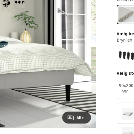
Vælg b
Brynilen
Vælg st
90x200
950.-
−
950
.
-
Alle