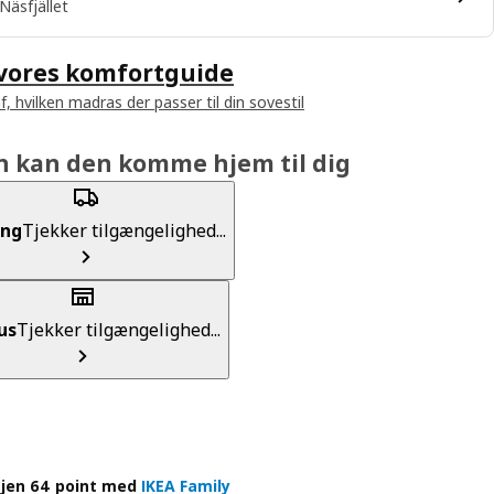
Näsfjället
 vores komfortguide
f, hvilken madras der passer til din sovestil
n kan den komme hjem til dig
ing
Tjekker tilgængelighed...
us
Tjekker tilgængelighed...
jen 64 point med
IKEA Family