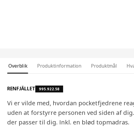
Overblik
Produktinformation
Produktmål
Hva
RENFJÄLLET
995.922.58
Vi er vilde med, hvordan pocketfjedrene re
uden at forstyrre personen ved siden af dig
der passer til dig. Inkl. en blød topmadras.