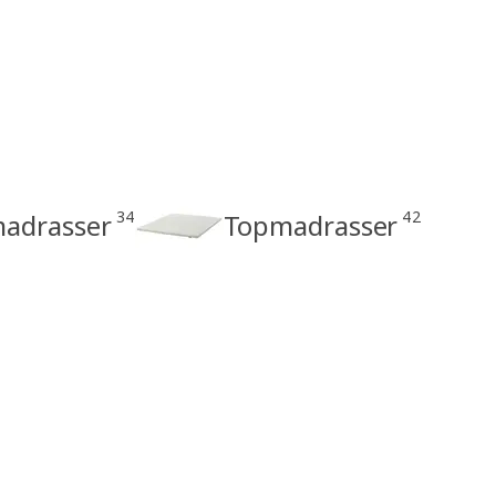
34
42
madrasser
Topmadrasser