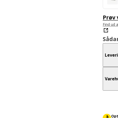
Prøv
Find ud a
Såda
Lever
Vareh
Opt