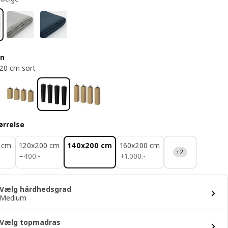
en
 20 cm sort
ørrelse
 cm
120x200 cm
140x200 cm
160x200 cm
+2
400.-
1000.-
−
400
.
-
+
1.000
.
-
Vælg hårdhedsgrad
Medium
Vælg topmadras