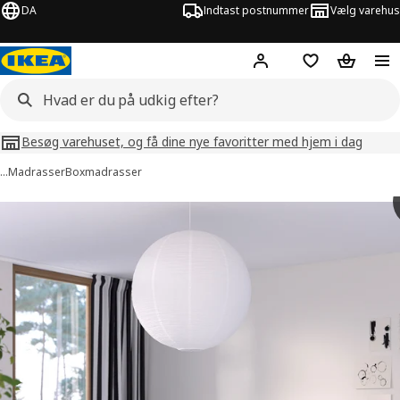
DA
Indtast postnummer
Vælg varehus
Hej!
Log ind her
Huskeliste
Kurv
Besøg varehuset, og få dine nye favoritter med hjem i dag
…
Madrasser
Boxmadrasser
billeder af RENFJÄLLET
lleder over