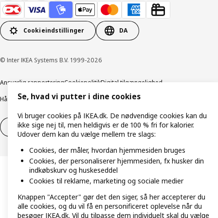
Cookieindstillinger
DA
© Inter IKEA Systems B.V. 1999-2026
Ansvarlig rapportering
Cookiepolitik
Digital tilgængelighed
Se, hvad vi putter i dine cookies
Håndtering af persondata
Salgs- og leveringsbetingelser
Vi bruger cookies på IKEA.dk. De nødvendige cookies kan du
ikke sige nej til, men heldigvis er de 100 % fri for kalorier.
Fortryd dit køb
Fortryd dit køb af service
Udover dem kan du vælge mellem tre slags:
Cookies, der måler, hvordan hjemmesiden bruges
Cookies, der personaliserer hjemmesiden, fx husker din
indkøbskurv og huskeseddel
Cookies til reklame, marketing og sociale medier
Knappen "Accepter" gør det den siger, så her accepterer du
alle cookies, og du vil få en personificeret oplevelse når du
besøger IKEA.dk. Vil du tilpasse dem individuelt skal du vælge