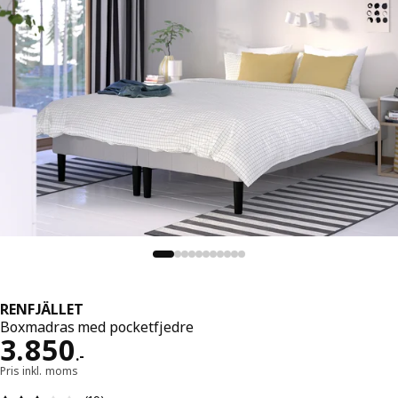
RENFJÄLLET
Boxmadras med pocketfjedre
Pris 3850.-
3.850
.
-
Pris inkl. moms