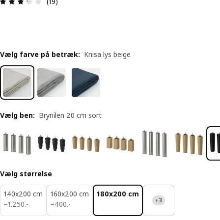
Anmeldelse: 3.3 Ud af 5 Stjerner. Anmeldelser i al
(19)
Vælg farve på betræk
:
Knisa lys beige
Vælg ben
:
Brynilen 20 cm sort
Vælg størrelse
140x200 cm
160x200 cm
180x200 cm
+3
1250.-
400.-
−
1.250
.
-
−
400
.
-