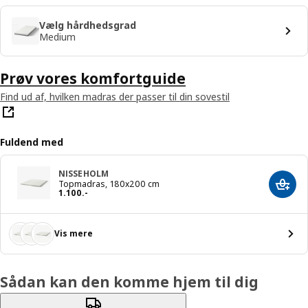
Vælg hårdhedsgrad
Medium
Prøv vores komfortguide
Find ud af, hvilken madras der passer til din sovestil
Fuldend med
NISSEHOLM
Topmadras, 180x200 cm
Læg i
Pris 1100.-
1.100
.
-
Vis mere
Sådan kan den komme hjem til dig