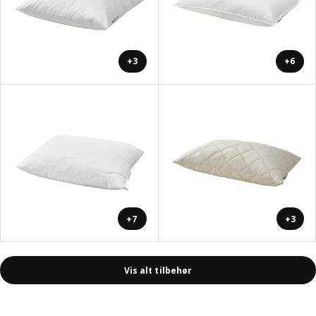
+3
+6
+7
+3
Vis alt tilbehør