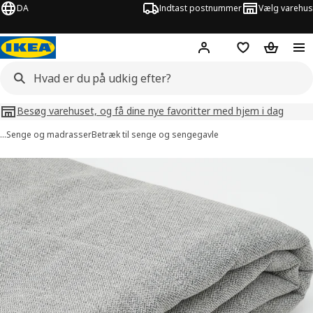
DA
Indtast postnummer
Vælg varehus
Hej!
Log ind her
Huskeliste
Kurv
Besøg varehuset, og få dine nye favoritter med hjem i dag
…
Senge og madrasser
Betræk til senge og sengegavle
illeder af RENFJÄLLET
lleder over