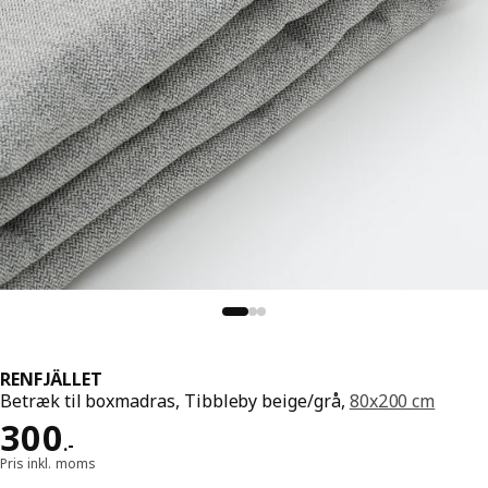
RENFJÄLLET
Betræk til boxmadras, Tibbleby beige/grå,
80x200 cm
Pris 300.-
300
.
-
Pris inkl. moms