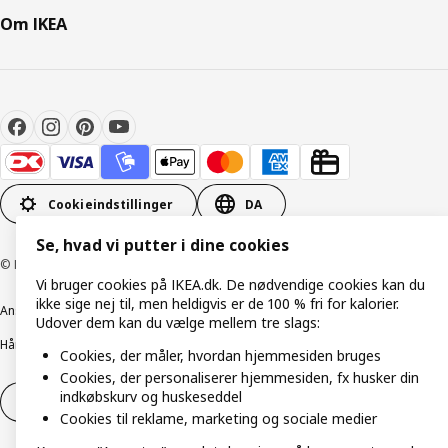
Om IKEA
Cookieindstillinger
DA
Se, hvad vi putter i dine cookies
© Inter IKEA Systems B.V. 1999-2026
Vi bruger cookies på IKEA.dk. De nødvendige cookies kan du
ikke sige nej til, men heldigvis er de 100 % fri for kalorier.
Ansvarlig rapportering
Cookiepolitik
Digital tilgængelighed
Udover dem kan du vælge mellem tre slags:
Håndtering af persondata
Salgs- og leveringsbetingelser
Cookies, der måler, hvordan hjemmesiden bruges
Cookies, der personaliserer hjemmesiden, fx husker din
indkøbskurv og huskeseddel
Fortryd dit køb
Fortryd dit køb af service
Cookies til reklame, marketing og sociale medier