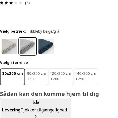
Anmeldelse: 3 Ud af 5 Stjerner. Anmeldelser i alt:
(2)
Vælg betræk
:
Tibbleby beige/grå
Vælg størrelse
80x200 cm
90x200 cm
120x200 cm
140x200 cm
50.-
200.-
250.-
+
50
.
-
+
200
.
-
+
250
.
-
Sådan kan den komme hjem til dig
Levering
Tjekker tilgængelighed...