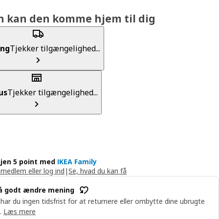
n kan den komme hjem til dig
ing
Tjekker tilgængelighed...
us
Tjekker tilgængelighed...
jen 5 point med
IKEA Family
 medlem eller log ind
|
Se, hvad du kan få
å godt ændre mening
 har du ingen tidsfrist for at returnere eller ombytte dine ubrugte
.
Læs mere