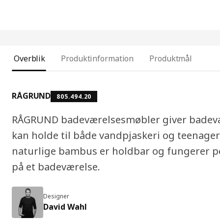
Overblik
Produktinformation
Produktmål
RÅGRUND
805.494.20
RÅGRUND badeværelsesmøbler giver badevær
kan holde til både vandpjaskeri og teenag
naturlige bambus er holdbar og fungerer pe
på et badeværelse.
Designer
David Wahl