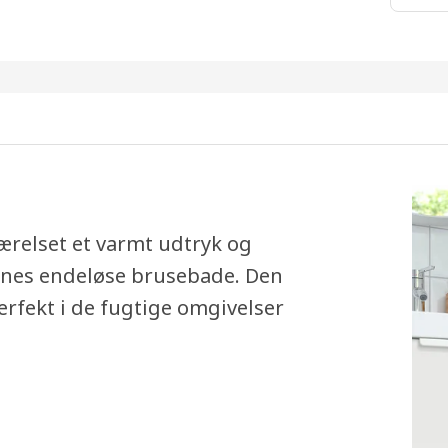
elset et varmt udtryk og
ernes endeløse brusebade. Den
rfekt i de fugtige omgivelser