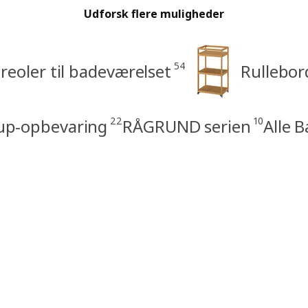
Udforsk flere muligheder
54
reoler til badeværelset
Rullebor
22
10
up-opbevaring
RÅGRUND serien
Alle 