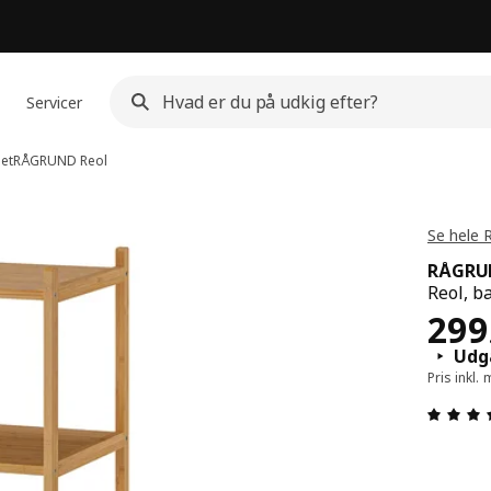
Servicer
set
RÅGRUND
Reol
Se hele
RÅGRU
Reol, 
Pris
299
Udg
Pris inkl