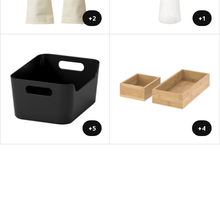
+2
+1
+5
+4