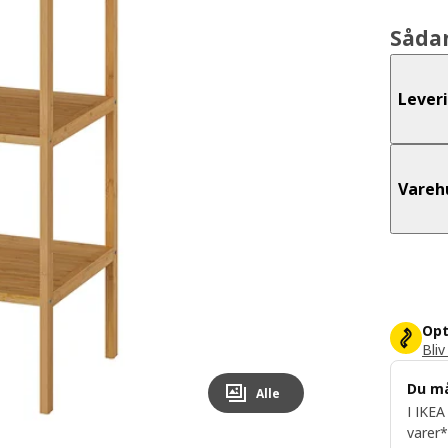
Såda
Lever
Vareh
Opt
Bliv
Du m
Alle
I IKEA
varer*