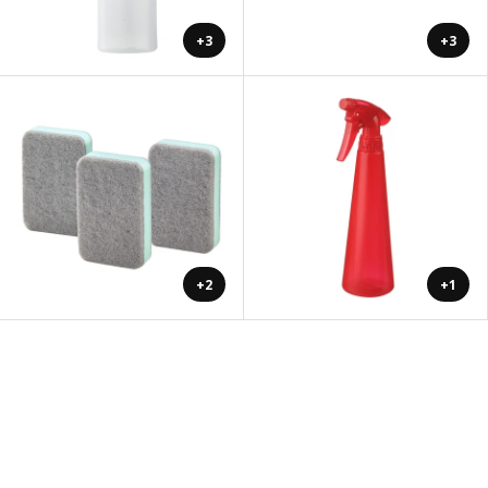
+3
+3
+2
+1