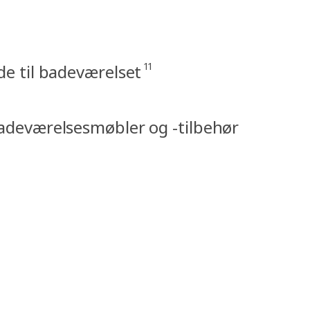
11
de til badeværelset
Badeværelsesmøbler og -tilbehør