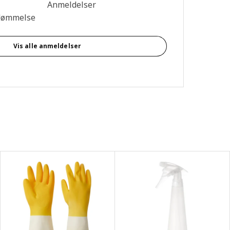
se: 4.7 Ud af 5 Stjerner. Anmeldelser i alt: 101
Anmeldelser
dømmelse
Vis alle anmeldelser