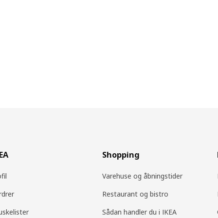
KEA
Shopping
fil
Varehuse og åbningstider
rdrer
Restaurant og bistro
uskelister
Sådan handler du i IKEA