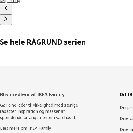
Skip listing
Se hele RÅGRUND serien
Footer
Bliv medlem af IKEA Family
Dit I
Gør dine idéer til virkelighed med særlige
Din pro
rabatter, inspiration og masser af
spændende arrangementer i varehuset.
Dine o
Læs mere om IKEA Family
Dine h