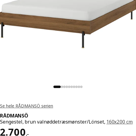
Se hele RÅDMANSÖ serien
RÅDMANSÖ
Sengestel, brun valnøddetræsmønster/Lönset,
160x200 cm
Pris 2700.-
2.700
.
-