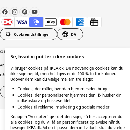
Cookieindstillinger
DA
© Inter IKEA Systems B.V. 1999-2026
Se, hvad vi putter i dine cookies
Ansvarlig rapportering
Cookiepolitik
Digital tilgængelighed
Vi bruger cookies på IKEA.dk. De nødvendige cookies kan du
ikke sige nej til, men heldigvis er de 100 % fri for kalorier.
Håndtering af persondata
Salgs- og leveringsbetingelser
Udover dem kan du vælge mellem tre slags:
Cookies, der måler, hvordan hjemmesiden bruges
Fortryd dit køb
Fortryd dit køb af service
Cookies, der personaliserer hjemmesiden, fx husker din
indkøbskurv og huskeseddel
Cookies til reklame, marketing og sociale medier
Knappen "Accepter" gør det den siger, så her accepterer du
alle cookies, og du vil få en personificeret oplevelse når du
besøger IKEA.dk. Vil du tilpasse dem individuelt skal du vælge