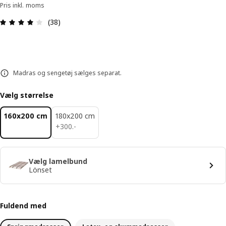
Pris inkl. moms
Anmeldelse: 4.1 Ud af 5 Stjerner. Anmeldelser i al
(38)
Madras og sengetøj sælges separat.
Vælg størrelse
160x200 cm
180x200 cm
300.-
+
300
.
-
Vælg lamelbund
Lönset
Fuldend med