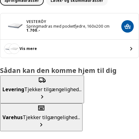
Springmadrasser
Latex- og skummadrasser
VESTERÖY
Springmadras med pocketfjedre, 160x200 cm
Læg i
Pris 1700.-
1.700
.
-
Vis mere
Sådan kan den komme hjem til dig
Levering
Tjekker tilgængelighed...
Varehus
Tjekker tilgængelighed...