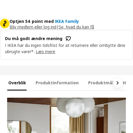
Optjen 54 point med
IKEA Family
Bliv medlem eller log ind
|
Se, hvad du kan få
Du må godt ændre mening
I IKEA har du ingen tidsfrist for at returnere eller ombytte dine
ubrugte varer*.
Læs mere
Overblik
Produktinformation
Produktmål
Hvad