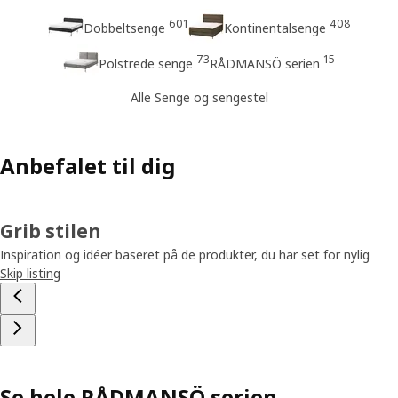
601
408
Dobbeltsenge
Kontinentalsenge
73
15
Polstrede senge
RÅDMANSÖ serien
Alle Senge og sengestel
Anbefalet til dig
Grib stilen
Inspiration og idéer baseret på de produkter, du har set for nylig
Skip listing
Se hele RÅDMANSÖ serien