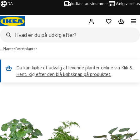
DA
Indtast postnummer
Vælg varehus
Hej!
Log ind her
Huskeliste
Kurv
…
Planter
Bordplanter
Du kan købe et udvalg af levende planter online via Klik &
Hent. Kig efter den blå købsknap på produktet.
illeder af POLYSCIAS
lleder over