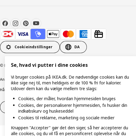
Cookieindstillinger
DA
Se, hvad vi putter i dine cookies
© Inter IKEA Systems B.V. 1999-2026
Vi bruger cookies på IKEA.dk. De nødvendige cookies kan du
Ansvarlig rapportering
Cookiepolitik
Digital tilgængelighed
ikke sige nej til, men heldigvis er de 100 % fri for kalorier.
Udover dem kan du vælge mellem tre slags:
Håndtering af persondata
Salgs- og leveringsbetingelser
Cookies, der måler, hvordan hjemmesiden bruges
Cookies, der personaliserer hjemmesiden, fx husker din
Fortryd dit køb
Fortryd dit køb af service
indkøbskurv og huskeseddel
Cookies til reklame, marketing og sociale medier
Knappen "Accepter" gør det den siger, så her accepterer du
alle cookies, og du vil få en personificeret oplevelse når du