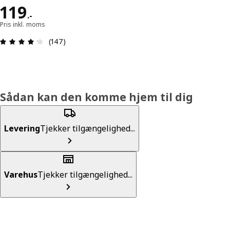
Pris 119.-
119
.
-
Pris inkl. moms
Anmeldelse: 4.2 Ud af 5 Stjerner. Anmeldelser i a
(147)
Sådan kan den komme hjem til dig
Levering
Tjekker tilgængelighed...
Varehus
Tjekker tilgængelighed...