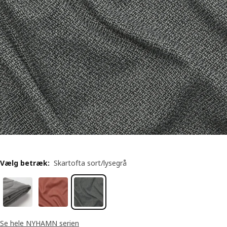
Vælg betræk
:
Skartofta sort/lysegrå
Se hele NYHAMN serien