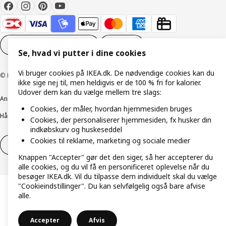
Cookieindstillinger
DA
Se, hvad vi putter i dine cookies
Vi bruger cookies på IKEA.dk. De nødvendige cookies kan du
© Inter IKEA Systems B.V. 1999-2026
ikke sige nej til, men heldigvis er de 100 % fri for kalorier.
Udover dem kan du vælge mellem tre slags:
Ansvarlig rapportering
Cookiepolitik
Digital tilgængelighed
Cookies, der måler, hvordan hjemmesiden bruges
Håndtering af persondata
Salgs- og leveringsbetingelser
Cookies, der personaliserer hjemmesiden, fx husker din
indkøbskurv og huskeseddel
Cookies til reklame, marketing og sociale medier
Fortryd dit køb
Fortryd dit køb af service
Knappen "Accepter" gør det den siger, så her accepterer du
alle cookies, og du vil få en personificeret oplevelse når du
besøger IKEA.dk. Vil du tilpasse dem individuelt skal du vælge
"Cookieindstillinger". Du kan selvfølgelig også bare afvise
alle.
Accepter
Afvis