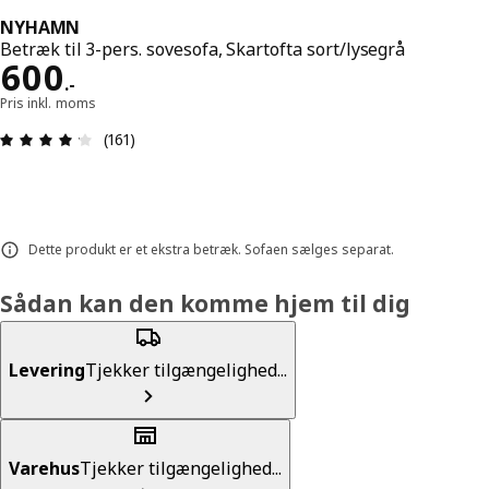
NYHAMN
Betræk til 3-pers. sovesofa, Skartofta sort/lysegrå
Pris 600.-
600
.
-
Pris inkl. moms
Anmeldelse: 4.2 Ud af 5 Stjerner. Anmeldelser i al
(161)
Dette produkt er et ekstra betræk. Sofaen sælges separat.
Sådan kan den komme hjem til dig
Levering
Tjekker tilgængelighed...
Varehus
Tjekker tilgængelighed...