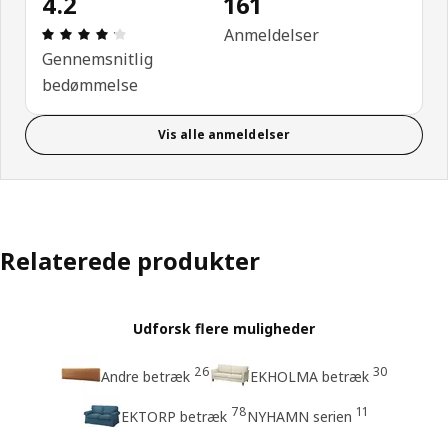
4.2
161
Anmeldelse: 4.2 Ud af 5 Stjerner. Anmeldelser i alt
Anmeldelser
Gennemsnitlig
bedømmelse
Vis alle anmeldelser
Relaterede produkter
Udforsk flere muligheder
26
30
Andre betræk
EKHOLMA betræk
78
11
EKTORP betræk
NYHAMN serien