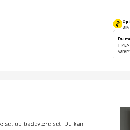
Opt
Bliv
Du m
I IKEA
varer*
relset og badeværelset. Du kan