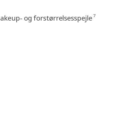
7
akeup- og forstørrelsesspejle