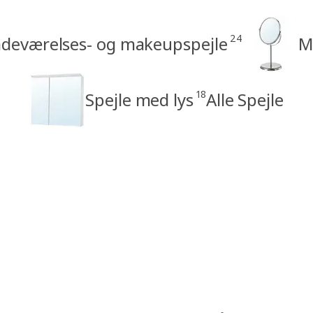
24
deværelses- og makeupspejle
M
18
Spejle med lys
Alle Spejle