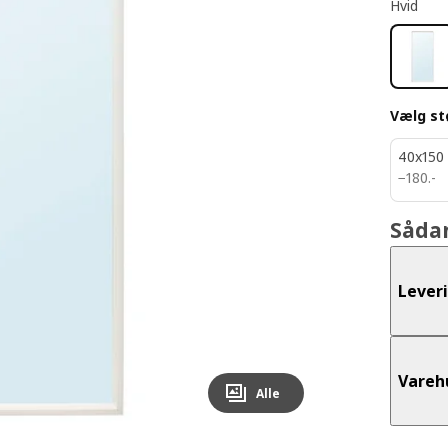
Hvid
Vælg st
40x150
180.-
−
180
.
-
Såda
Lever
Vareh
Alle