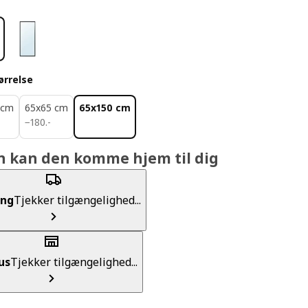
ørrelse
 cm
65x65 cm
65x150 cm
180.-
−
180
.
-
n kan den komme hjem til dig
ing
Tjekker tilgængelighed...
us
Tjekker tilgængelighed...