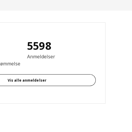
5598
se: 4.7 Ud af 5 Stjerner. Anmeldelser i alt: 5598
Anmeldelser
dømmelse
Vis alle anmeldelser