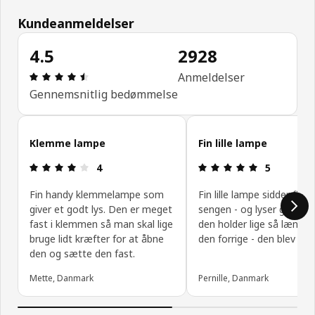
Kundeanmeldelser
4.5
2928
Anmeldelse: 4.5 Ud af 5 Stjerner. Anmeldelser i al
Anmeldelser
Gennemsnitlig bedømmelse
Spring kundeanmeldelser over
Klemme lampe
Fin lille lampe
Anmeldelse: 4 Ud af 5 Stjerner.
Anmeldelse: 
4
5
Fin handy klemmelampe som
Fin lille lampe sidder fint 
giver et godt lys. Den er meget
sengen - og lyser godt - 
fast i klemmen så man skal lige
den holder lige så længe
bruge lidt kræfter for at åbne
den forrige - den blev 10 
den og sætte den fast.
Mette, Danmark
Pernille, Danmark