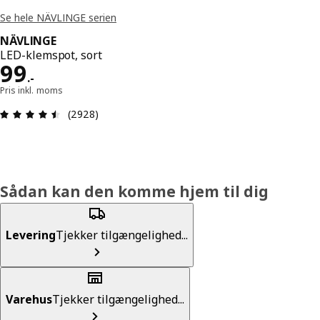
Se hele NÄVLINGE serien
NÄVLINGE
LED-klemspot, sort
Pris 99.-
99
.
-
Pris inkl. moms
Anmeldelse: 4.5 Ud af 5 Stjerner. Anmeldelser i a
(2928)
Sådan kan den komme hjem til dig
Levering
Tjekker tilgængelighed...
Varehus
Tjekker tilgængelighed...