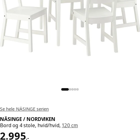
Se hele NÄSINGE serien
NÄSINGE / NORDVIKEN
Bord og 4 stole, hvid/hvid,
120 cm
Pris 2995.-
2.995
.
-