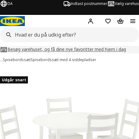
DA
Indtast postnummer
Vælg varehus
Hej!
Log ind her
Huskeliste
Kurv
Besøg varehuset, og få dine nye favoritter med hjem i dag
…
Spisebordssæt
Spisebordssæt med 4 siddepladser
billeder af NÄSINGE / NORDVIKEN
lleder over
Udgår snart