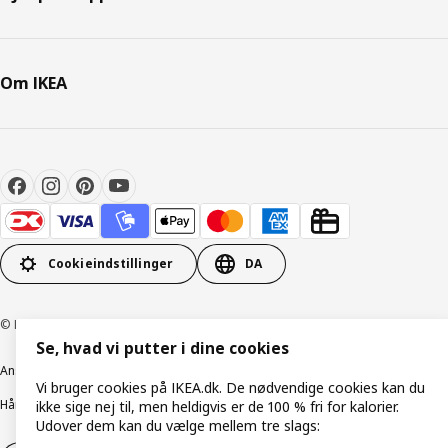
Om IKEA
Cookieindstillinger
DA
© Inter IKEA Systems B.V. 1999-2026
Se, hvad vi putter i dine cookies
Ansvarlig rapportering
Cookiepolitik
Digital tilgængelighed
Vi bruger cookies på IKEA.dk. De nødvendige cookies kan du
Håndtering af persondata
Salgs- og leveringsbetingelser
ikke sige nej til, men heldigvis er de 100 % fri for kalorier.
Udover dem kan du vælge mellem tre slags: