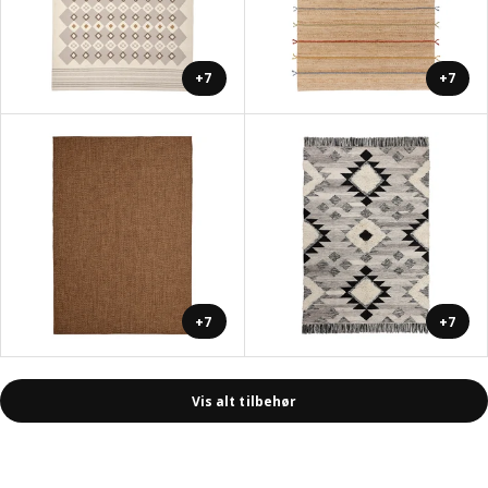
+7
+7
+7
+7
Vis alt tilbehør