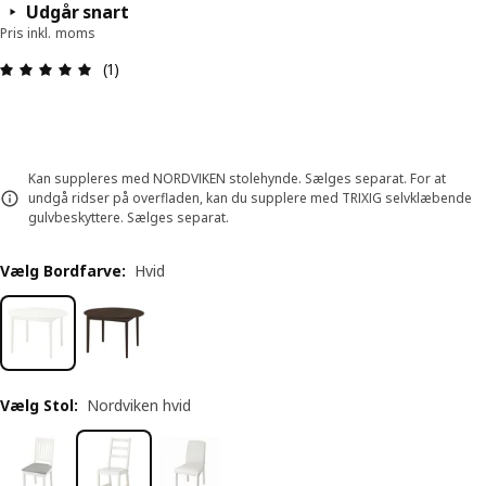
Udgår snart
Pris inkl. moms
Anmeldelse: 5 Ud af 5 Stjerner. Anmeldelser i alt:
(1)
Kan suppleres med NORDVIKEN stolehynde. Sælges separat. For at
undgå ridser på overfladen, kan du supplere med TRIXIG selvklæbende
gulvbeskyttere. Sælges separat.
Vælg Bordfarve
:
Hvid
Vælg Stol
:
Nordviken hvid