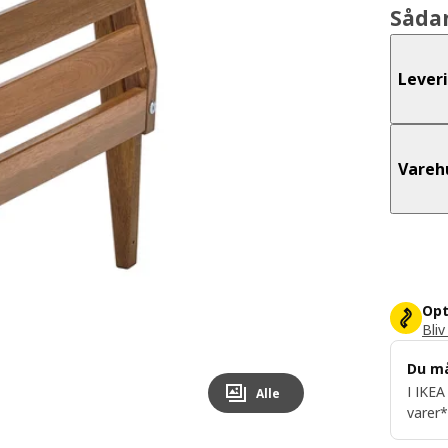
Såda
Lever
Vareh
Opt
Bliv
Du m
I IKEA
Alle
varer*