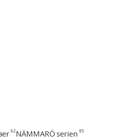
62
85
aer
NÄMMARÖ serien