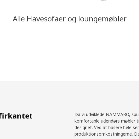
Alle Havesofaer og loungemøbler
firkantet
Da vi udviklede NÄMMARÖ, spurg
komfortable udendørs møbler til
designet. Ved at basere hele se
produktionsomkostningerne. De