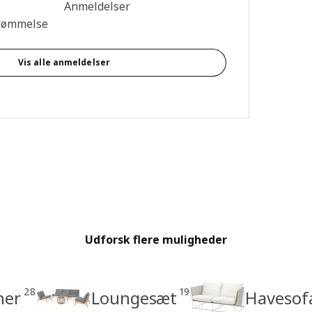
se: 4.6 Ud af 5 Stjerner. Anmeldelser i alt: 119
Anmeldelser
dømmelse
Vis alle anmeldelser
Udforsk flere muligheder
28
19
ner
Loungesæt
Havesof