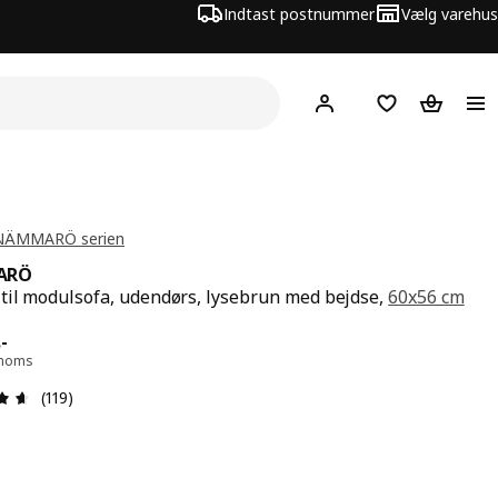
Indtast postnummer
Vælg varehus
Hej!
Log ind her
Huskeliste
Kurv
 NÄMMARÖ serien
ARÖ
til modulsofa, udendørs, lysebrun med bejdse,
60x56 cm
 150.-
.
-
. moms
Anmeldelse: 4.6 Ud af 5 Stjerner. Anmeldelser i alt: 119
(119)