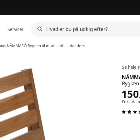
Servicer
oner
NÄMMARÖ
Ryglæn til modulsofa, udendørs
Se hele
NÄMM
Ryglæn 
Pris
150
Pris inkl