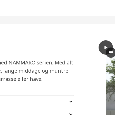
play
NÄMMA
I 
med NÄMMARÖ serien. Med alt
ke, lange middage og muntre
rrasse eller have.