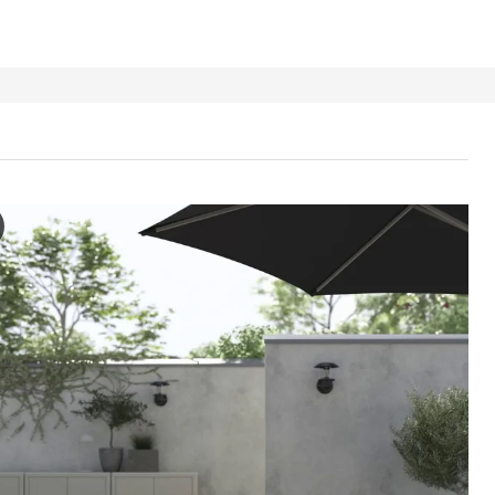
RÖ Ryglæn til modulsofa, udendørs, lysebrun med bejdse, 60x56
videoen kan du se en demonstration af, hvordan NÄMMARÖ ryglænet til 