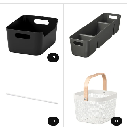
+7
+1
+4