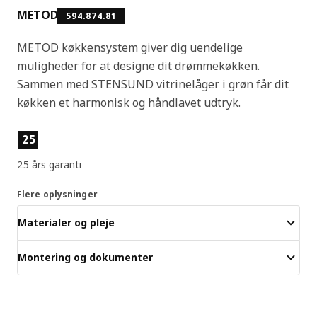
METOD
594.874.81
METOD køkkensystem giver dig uendelige
muligheder for at designe dit drømmekøkken.
Sammen med STENSUND vitrinelåger i grøn får dit
køkken et harmonisk og håndlavet udtryk.
Produktfunktioner
25
25 års garanti
Flere oplysninger
Materialer og pleje
Montering og dokumenter