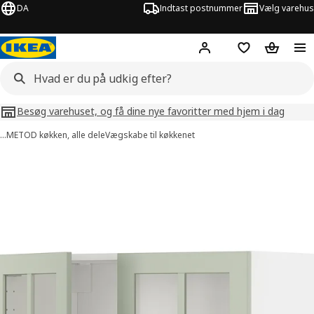
DA
Indtast postnummer
Vælg varehus
Hej!
Log ind her
Huskeliste
Kurv
Besøg varehuset, og få dine nye favoritter med hjem i dag
…
METOD køkken, alle dele
Vægskabe til køkkenet
illeder af METOD
lleder over