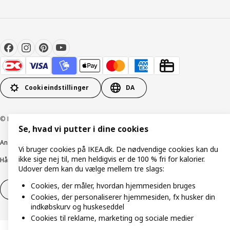
Cookieindstillinger
DA
© Inter IKEA Systems B.V. 1999-2026
Se, hvad vi putter i dine cookies
Ansvarlig rapportering
Cookiepolitik
Digital tilgængelighed
Vi bruger cookies på IKEA.dk. De nødvendige cookies kan du
ikke sige nej til, men heldigvis er de 100 % fri for kalorier.
Håndtering af persondata
Salgs- og leveringsbetingelser
Udover dem kan du vælge mellem tre slags:
Cookies, der måler, hvordan hjemmesiden bruges
Fortryd dit køb
Fortryd dit køb af service
Cookies, der personaliserer hjemmesiden, fx husker din
indkøbskurv og huskeseddel
Cookies til reklame, marketing og sociale medier