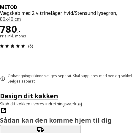
METOD
Vægskab med 2 vitrinelåger, hvid/Stensund lysegrøn,
80x40 cm
Pris 780.-
780
.
-
Pris inkl. moms
Anmeldelse: 4.8 Ud af 5 Stjerner. Anmeldelser i al
(6)
Ophængningsskinne sælges separat. Skal suppleres med ben og sokkel.
Sælges separat.
Design dit køkken
Skab dit køkken i vores indretningsværktøj
Sådan kan den komme hjem til dig