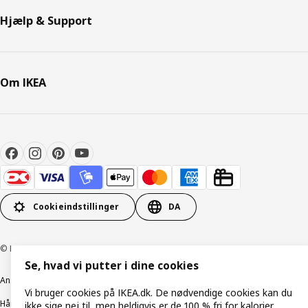
Hjælp & Support
Om IKEA
Cookieindstillinger
DA
© Inter IKEA Systems B.V. 1999-2026
Se, hvad vi putter i dine cookies
Ansvarlig rapportering
Cookiepolitik
Digital tilgængelighed
Vi bruger cookies på IKEA.dk. De nødvendige cookies kan du
Håndtering af persondata
Salgs- og leveringsbetingelser
ikke sige nej til, men heldigvis er de 100 % fri for kalorier.