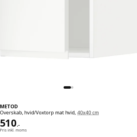
METOD
Overskab, hvid/Voxtorp mat hvid,
40x40 cm
Pris 510.-
510
.
-
Pris inkl. moms