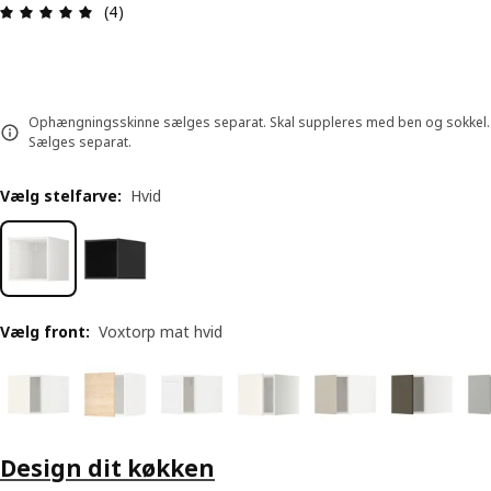
Anmeldelse: 5 Ud af 5 Stjerner. Anmeldelser i alt:
(4)
Ophængningsskinne sælges separat. Skal suppleres med ben og sokkel.
Sælges separat.
Vælg stelfarve
:
Hvid
Vælg front
:
Voxtorp mat hvid
Design dit køkken