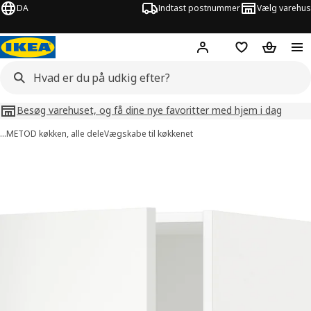
DA
Indtast postnummer
Vælg varehus
Hej!
Log ind her
Huskeliste
Kurv
Besøg varehuset, og få dine nye favoritter med hjem i dag
…
METOD køkken, alle dele
Vægskabe til køkkenet
illeder af METOD
lleder over