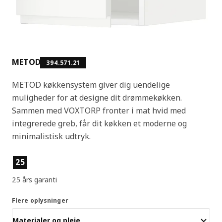
METOD
394.571.21
METOD køkkensystem giver dig uendelige
muligheder for at designe dit drømmekøkken.
Sammen med VOXTORP fronter i mat hvid med
integrerede greb, får dit køkken et moderne og
minimalistisk udtryk.
Produktfunktioner
25
25 års garanti
Flere oplysninger
Materialer og pleje