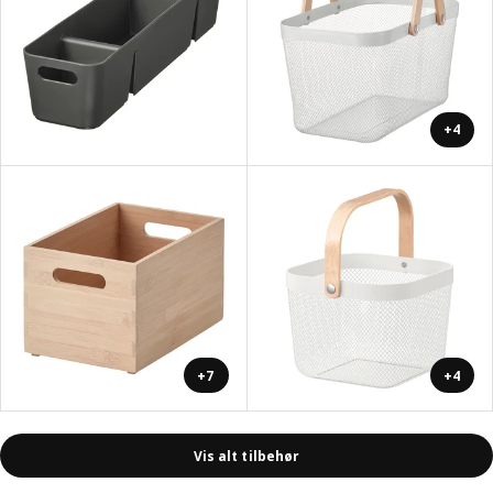
+4
+7
+4
Vis alt tilbehør