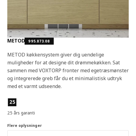
METOD
995.873.08
METOD køkkensystem giver dig uendelige
muligheder for at designe dit drømmekøkken. Sat
sammen med VOXTORP fronter med egetræsmønster
og integrerede greb får du et minimalistisk udtryk
med et varmt udseende.
Produktfunktioner
25
25 års garanti
Flere oplysninger