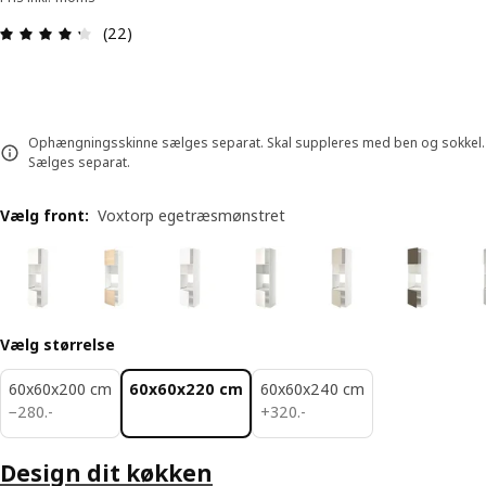
Anmeldelse: 4.3 Ud af 5 Stjerner. Anmeldelser i a
(22)
Ophængningsskinne sælges separat. Skal suppleres med ben og sokkel.
Sælges separat.
Vælg front
:
Voxtorp egetræsmønstret
Vælg størrelse
60x60x200 cm
60x60x220 cm
60x60x240 cm
280.-
320.-
−
280
.
-
+
320
.
-
Design dit køkken