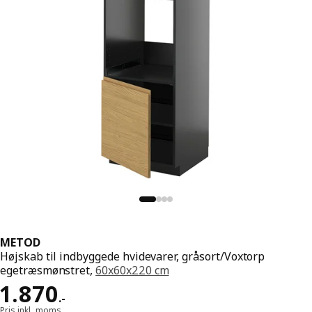
METOD
Højskab til indbyggede hvidevarer, gråsort/Voxtorp
egetræsmønstret,
60x60x220 cm
Pris 1870.-
1.870
.
-
Pris inkl. moms